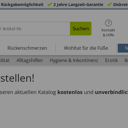
 Rückgabemöglichkeit
3 Jahre Langzeit-Garantie
Diskret
Suchen
Kontakt
& Hilfe
Rückenschmerzen
Wohltat für die Füße
N
lität
Alltagshilfen
Hygiene & Inkontinenz
Erotik
B
stellen!
eren aktuellen Katalog
kostenlos
und
unverbindli