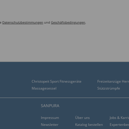
le
Datenschutzbestimmungen
und
Geschäftsbedingungen
.
Christopeit Sport Fitnessgeräte
Freizeitanzüge Her
Massagesessel
Stützstrümpfe
SANPURA
Impressum
Über uns
Jobs & Karr
Newsletter
Katalog bestellen
Expertenbe