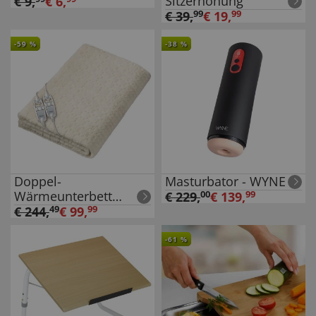
Sitzerhöhung
€
9
,
€
6
,
€
39
,
99
€
19
,
99
-
59
%
-
38
%
Doppel-
Masturbator - WYNE
Wärmeunterbett
€
229
,
00
€
139
,
99
Teddy
€
244
,
49
€
99
,
99
-
61
%