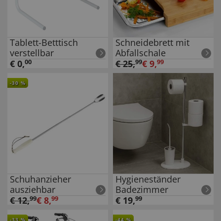
Tablett-Betttisch
Schneidebrett mit
verstellbar
Abfallschale
€
0
,
00
€
25
,
99
€
9
,
99
-
30
%
Schuhanzieher
Hygieneständer
ausziehbar
Badezimmer
€
12
,
99
€
8
,
99
€
19
,
99
-
33
%
-
44
%