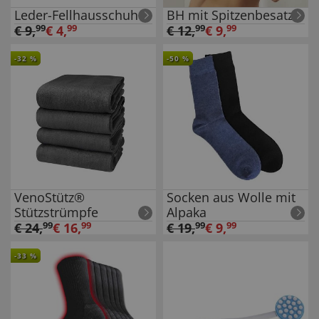
Leder-Fellhausschuhe
BH mit Spitzenbesatz
€
9
,
99
€
4
,
99
€
12
,
99
€
9
,
99
-
32
%
-
50
%
VenoStütz®
Socken aus Wolle mit
Stützstrümpfe
Alpaka
€
24
,
99
€
16
,
99
€
19
,
99
€
9
,
99
-
33
%