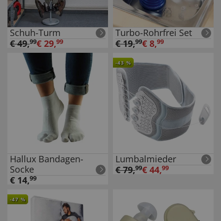
Schuh-Turm
Turbo-Rohrfrei Set
€
49
,
99
€
29
,
99
€
19
,
99
€
8
,
99
-
43
%
Hallux Bandagen-
Lumbalmieder
Socke
€
79
,
99
€
44
,
99
€
14
,
99
-
47
%