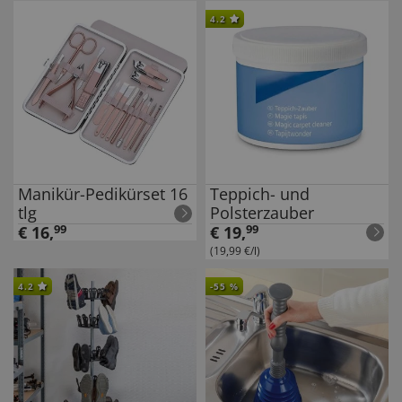
4.2
Manikür-Pedikürset 16
Teppich- und
tlg
Polsterzauber
€
16
,
99
€
19
,
99
(19,99 €/l)
4.2
-
55
%