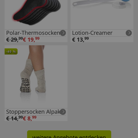
Polar-Thermosocken
Lotion-Creamer
€
29
,
99
€
19
,
99
€
13
,
99
-
40
%
Stoppersocken Alpaka
€
14
,
99
€
8
,
99
weitere Angebote entdecken