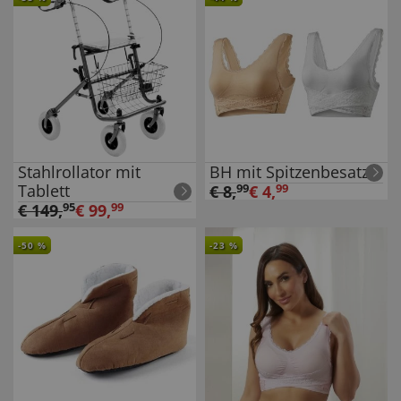
Stahlrollator mit
BH mit Spitzenbesatz
Tablett
€
8
,
99
€
4
,
99
€
149
,
95
€
99
,
99
-
50
%
-
23
%