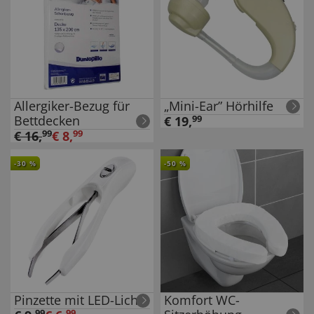
Allergiker-Bezug für
„Mini-Ear” Hörhilfe
Bettdecken
€
19
,
99
€
16
,
99
€
8
,
99
-
30
%
-
50
%
Pinzette mit LED-Licht
Komfort WC-
99
99