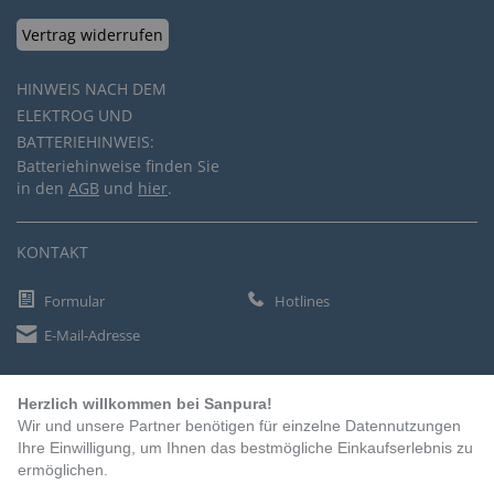
Vertrag widerrufen
HINWEIS NACH DEM
ELEKTROG UND
BATTERIEHINWEIS:
Batteriehinweise finden Sie
in den
AGB
und
hier
.
KONTAKT
Formular
Hotlines
E-Mail-Adresse
Herzlich willkommen bei Sanpura!
ZAHLUNGSARTEN
Wir und unsere Partner benötigen für einzelne Datennutzungen
Vorkasse
Ihre Einwilligung, um Ihnen das bestmögliche Einkaufserlebnis zu
ermöglichen.
Rechnung
Lastschrift