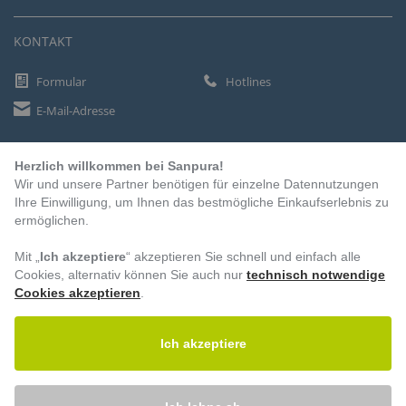
KONTAKT
Formular
Hotlines
E-Mail-Adresse
Herzlich willkommen bei Sanpura!
ZAHLUNGSARTEN
Wir und unsere Partner benötigen für einzelne Datennutzungen
Vorkasse
Ihre Einwilligung, um Ihnen das bestmögliche Einkaufserlebnis zu
ermöglichen.
Rechnung
Lastschrift
Mit „
Ich akzeptiere
“ akzeptieren Sie schnell und einfach alle
Cookies, alternativ können Sie auch nur
technisch notwendige
Cookies akzeptieren
.
BESUCHEN SIE UNS
Ich akzeptiere