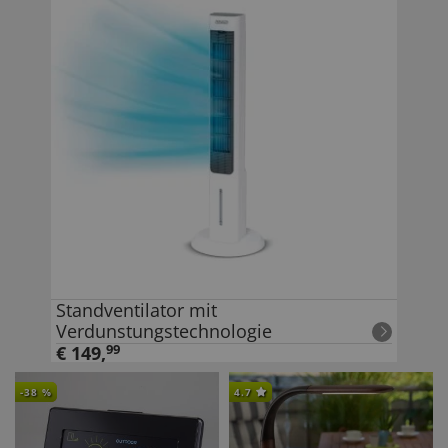
Standventilator mit
Verdunstungstechnologie
€
149
,
99
-
38
%
4.7