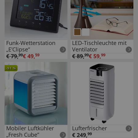
Funk-Wetterstation
LED-Tischleuchte mit
„E’Clipse“
Ventilator
€
79
,
99
€
49
,
59
€
89
,
99
€
59
,
99
-
51
%
Mobiler Luftkühler
Lufterfrischer
„Fresh Cube”
€
249
,
99