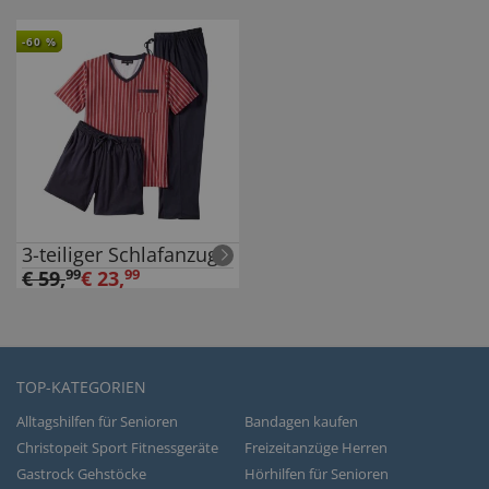
-
60
%
3-teiliger Schlafanzug
€
59
,
99
€
23
,
99
TOP-KATEGORIEN
Alltagshilfen für Senioren
Bandagen kaufen
Christopeit Sport Fitnessgeräte
Freizeitanzüge Herren
Gastrock Gehstöcke
Hörhilfen für Senioren