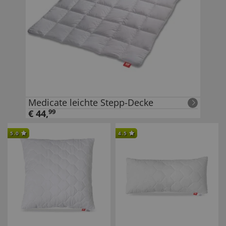
Medicate leichte Stepp-Decke
€
44
,
99
5.0
4.5