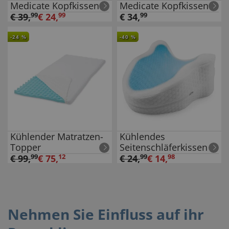
Medicate Kopfkissen
Medicate Kopfkissen
€
39
,
99
€
24
,
99
€
34
,
99
-
24
%
-
40
%
Kühlender Matratzen-
Kühlendes
Topper
Seitenschläferkissen
€
99
,
99
€
75
,
12
€
24
,
99
€
14
,
98
Nehmen Sie Einfluss auf ihr