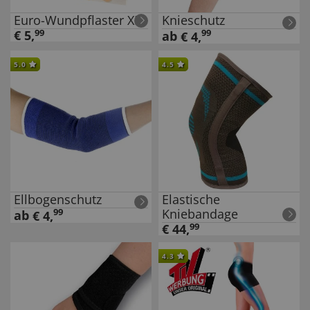
Euro-Wundpflaster XL
Knieschutz
€
5
,
99
99
ab
€
4
,
5.0
4.5
Ellbogenschutz
Elastische
Kniebandage
99
ab
€
4
,
€
44
,
99
4.3