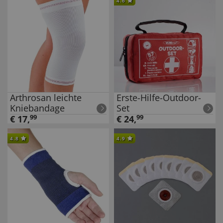
4.6
Arthrosan leichte
Erste-Hilfe-Outdoor-
Kniebandage
Set
€
17
,
99
€
24
,
99
4.8
4.9