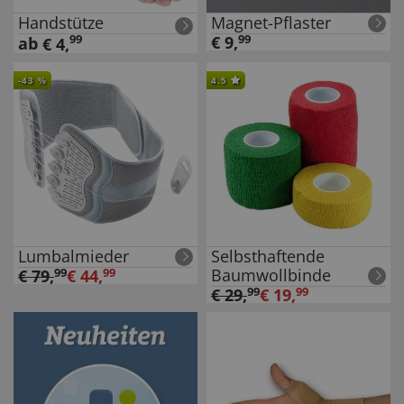
Handstütze
Magnet-Pflaster
99
€
9
,
99
ab
€
4
,
-
43
%
4.5
Lumbalmieder
Selbsthaftende
Baumwollbinde
€
79
,
99
€
44
,
99
€
29
,
99
€
19
,
99