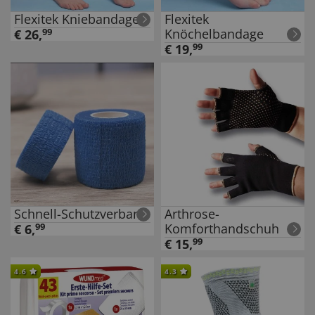
Flexitek Kniebandage
Flexitek
Knöchelbandage
€
26
,
99
€
19
,
99
Schnell-Schutzverband
Arthrose-
Komforthandschuh
€
6
,
99
€
15
,
99
4.6
4.3