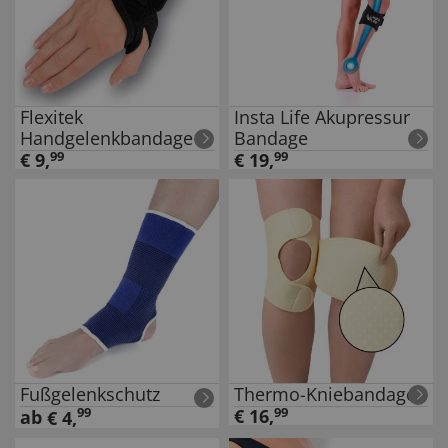
Flexitek
Insta Life Akupressur
Handgelenkbandage
Bandage
€
9
,
99
€
19
,
99
Fußgelenkschutz
Thermo-Kniebandage
99
€
16
,
99
ab
€
4
,