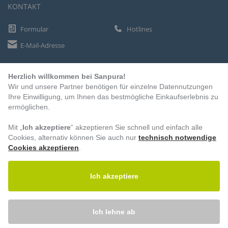
KONTAKT
Formular
Hotlines
E-Mail-Adresse
Herzlich willkommen bei Sanpura!
ZAHLUNGSARTEN
Wir und unsere Partner benötigen für einzelne Datennutzungen
Vorkasse
Ihre Einwilligung, um Ihnen das bestmögliche Einkaufserlebnis zu
ermöglichen.
Rechnung
Lastschrift
Mit „
Ich akzeptiere
“ akzeptieren Sie schnell und einfach alle
Cookies, alternativ können Sie auch nur
technisch notwendige
Cookies akzeptieren
.
BESUCHEN SIE UNS
Ich akzeptiere
Ich lehne ab