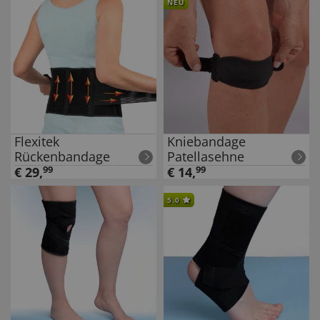
NEU
Flexitek
Kniebandage
Rückenbandage
Patellasehne
€
29
,
99
€
14
,
99
5.0