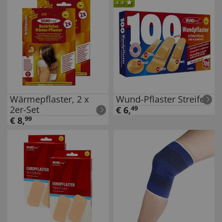
4.6
Wärmepflaster, 2 x
Wund-Pflaster Streifen
2er-Set
€
6
,
49
€
8
,
99