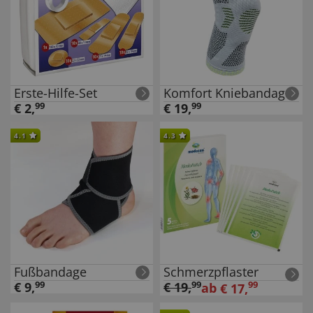
Erste-Hilfe-Set
Komfort Kniebandage
€
2
,
99
€
19
,
99
4.1
4.3
Fußbandage
Schmerzpflaster
€
9
,
99
€
19
,
99
99
ab
€
17
,