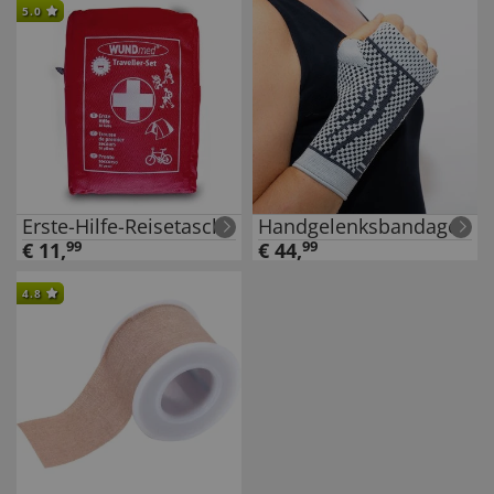
5.0
Erste-Hilfe-Reisetasche
Handgelenksbandage
€
11
,
99
€
44
,
99
4.8