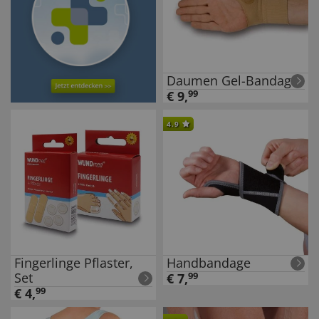
Daumen Gel-Bandage
€
9
,
99
4.9
Fingerlinge Pflaster,
Handbandage
Set
€
7
,
99
€
4
,
99