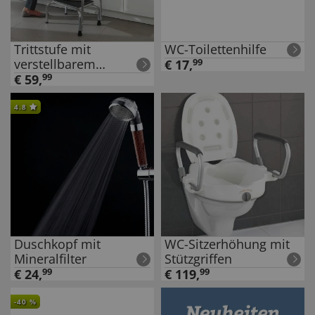
Trittstufe mit
WC-Toilettenhilfe
verstellbarem
€
17
,
99
Haltegriff
€
59
,
99
4.8
Duschkopf mit
WC-Sitzerhöhung mit
Mineralfilter
Stützgriffen
€
24
,
99
€
119
,
99
-
40
%