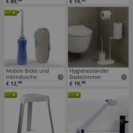
€
89
,
99
€
14
,
99
4.5
Mobile Bidet und
Hygieneständer
Intimdusche
Badezimmer
€
12
,
99
€
19
,
99
4.7
5.0