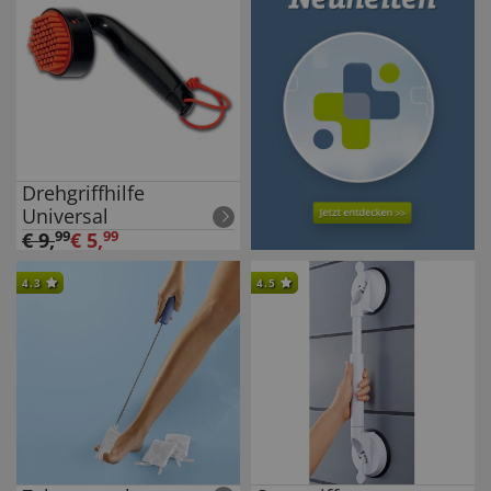
Drehgriffhilfe
Universal
€
9
,
99
€
5
,
99
4.3
4.5