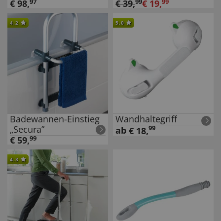
€
98
,
97
€
39
,
99
€
19
,
99
4.2
5.0
Badewannen-Einstieg
Wandhaltegriff
„Secura”
99
ab
€
18
,
€
59
,
99
4.3