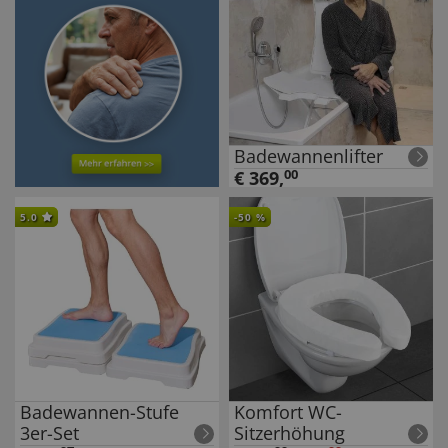
Badewannenlifter
€
369
,
00
5.0
-
50
%
Badewannen-Stufe
Komfort WC-
3er-Set
Sitzerhöhung