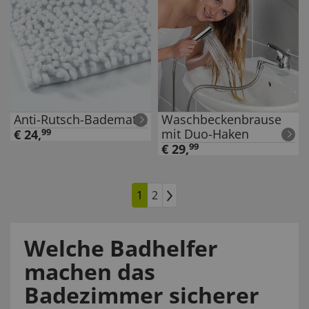
Anti-Rutsch-Badematte
Waschbeckenbrause
mit Duo-Haken
€
24
,
99
€
29
,
99
1
2
Welche Badhelfer
machen das
Badezimmer sicherer