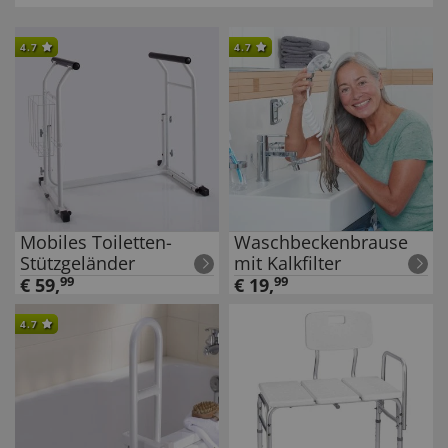
4.7
4.7
Mobiles Toiletten-
Waschbeckenbrause
Stützgeländer
mit Kalkfilter
€
59
,
99
€
19
,
99
4.7