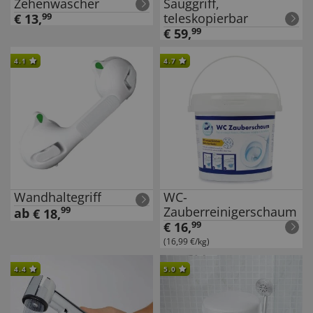
Zehenwascher
Sauggriff,
teleskopierbar
€
13
,
99
€
59
,
99
4.1
4.7
Wandhaltegriff
WC-
Zauberreinigerschaum
99
ab
€
18
,
€
16
,
99
(16,99 €/kg)
4.4
5.0