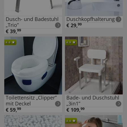
Dusch- und Badestuhl
Duschkopfhalterung
„Trio”
€
29
,
99
€
39
,
99
4.6
4.9
Toilettensitz „Clipper”
Bade- und Duschstuhl
mit Deckel
„3in1”
€
59
,
99
€
109
,
99
4.6