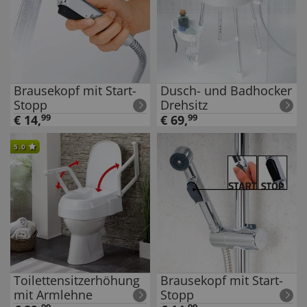
Brausekopf mit Start-
Dusch- und Badhocker
Stopp
Drehsitz
€
14
,
99
€
69
,
99
5.0
Toilettensitzerhöhung
Brausekopf mit Start-
mit Armlehne
Stopp