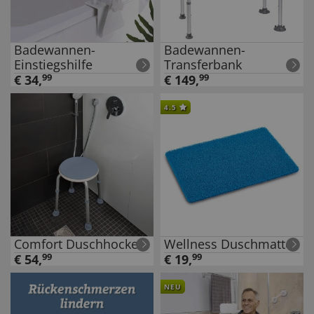
Badewannen-
Badewannen-
Einstiegshilfe
Transferbank
€
34
,
99
€
149
,
99
4.5
Comfort Duschhocker
Wellness Duschmatte
€
54
,
99
€
19
,
99
NEU