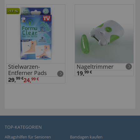
-17
%
Stielwarzen-
Nageltrimmer
Entferner Pads
19,
99 €
99 €
29
,
24,
99 €
TOP-KATEGORIEN
Alltagshilfen für Senioren
Bandagen kaufen