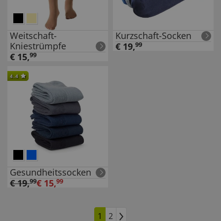
Weitschaft-
Kurzschaft-Socken
Kniestrümpfe
€
19
,
99
€
15
,
99
4.4
Gesundheitssocken
€
19
,
99
€
15
,
99
1
2