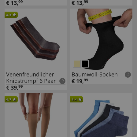
€
13
,
99
€
13
,
99
4.5
Venenfreundlicher
Baumwoll-Socken
Kniestrumpf 6 Paar
€
19
,
99
€
39
,
99
4.7
4.4