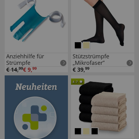
Anziehhilfe für
Stützstrümpfe
Strümpfe
„Mikrofaser”
€
14
,
99
€
9
,
99
€
39
,
99
4.7