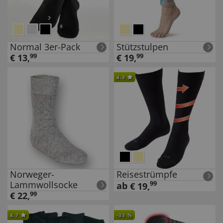
Normal 3er-Pack
Stützstulpen
€
13
,
99
€
19
,
99
4.3
Norweger-
Reisestrümpfe
Lammwollsocke
99
ab
€
19
,
€
22
,
99
4.7
-
33
%