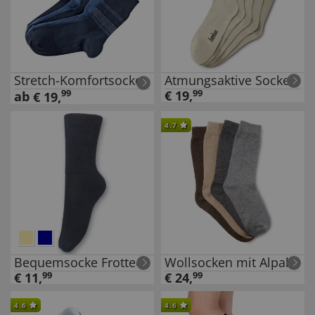
Stretch-Komfortsocken
Atmungsaktive Socken
99
€
19
,
99
ab
€
19
,
4.7
Bequemsocke Frottee
Wollsocken mit Alpaka
€
11
,
99
€
24
,
99
4.6
4.6