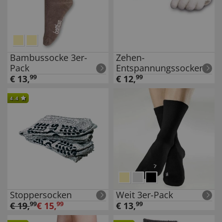
Bambussocke 3er-
Zehen-
Pack
Entspannungssocken
€
13
,
99
€
12
,
99
4.4
Stoppersocken
Weit 3er-Pack
€
19
,
99
€
15
,
99
€
13
,
99