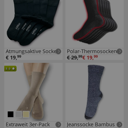
Atmungsaktive Socken
Polar-Thermosocken
€
19
,
99
€
29
,
99
€
19
,
99
5.0
Extraweit 3er-Pack
Jeanssocke Bambus