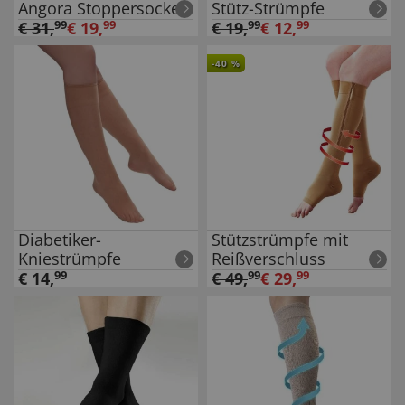
Angora Stoppersocken
Stütz-Strümpfe
€
31
,
99
€
19
,
99
€
19
,
99
€
12
,
99
-
40
%
Diabetiker-
Stützstrümpfe mit
Kniestrümpfe
Reißverschluss
€
14
,
99
€
49
,
99
€
29
,
99