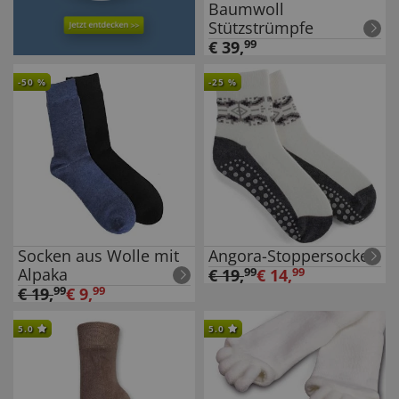
Baumwoll
Stützstrümpfe
€
39
,
99
-
50
%
-
25
%
Socken aus Wolle mit
Angora-Stoppersocken
Alpaka
€
19
,
99
€
14
,
99
€
19
,
99
€
9
,
99
5.0
5.0