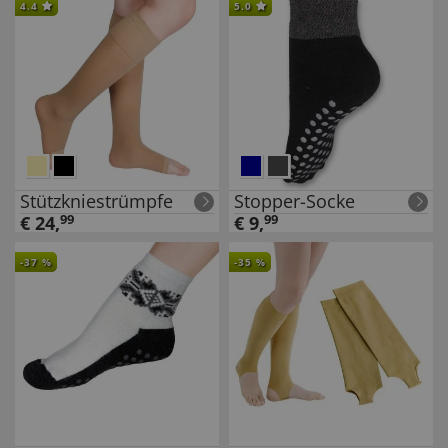
4.4
5.0
Stützkniestrümpfe
Stopper-Socke
€
24
,
99
€
9
,
99
-
37
%
-
35
%