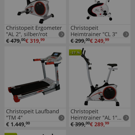
Christopeit Ergometer
Christopeit
"AL 2", silber/rot
Heimtrainer "CL 3"
€
479
,
00
€
319
,
99
€
299
,
00
€
249
,
99
-
27
%
Christopeit Laufband
Christopeit
"TM 4"
Heimtrainer "AL 1"
silber
€
1.449
,
00
€
399
,
00
€
289
,
99