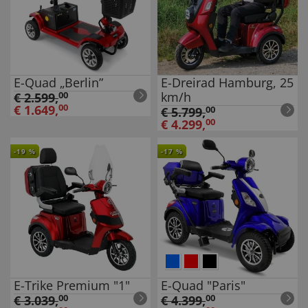
E-Quad „Berlin”
E-Dreirad Hamburg, 25
km/h
€
2.599
,
00
€
1.649
,
00
€
5.799
,
00
€
4.299
,
00
-
19
%
-
17
%
E-Trike Premium "1"
E-Quad "Paris"
€
3.039
,
00
€
4.399
,
00