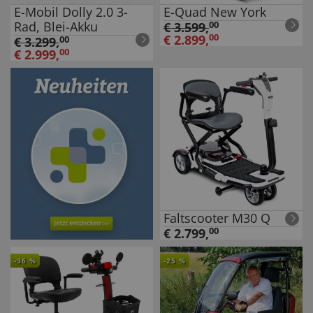
E-Mobil Dolly 2.0 3-
E-Quad New York
Rad, Blei-Akku
€
3.599
,
00
€
2.899
,
00
€
3.299
,
00
€
2.999
,
00
Faltscooter M30 Q
€
2.799
,
00
-
36
%
-
25
%