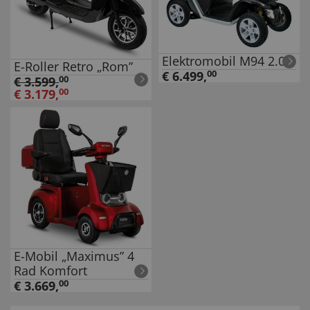
Elektromobil M94 2.0
E-Roller Retro „Rom”
€
6.499
,
00
€
3.599
,
00
€
3.179
,
00
E-Mobil „Maximus” 4
Rad Komfort
€
3.669
,
00