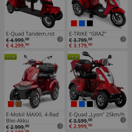
E-Quad Tandem,rot
E-TRIKE "GRAZ"
€
4.999
,
00
€
3.799
,
00
€
4.299
,
00
€
3.179
,
00
-
10
%
-
16
%
E-Mobil MAXXI, 4-Rad
E-Quad „Lyon” 25km/h
Blei-Akku
€
3.599
,
00
€
2.999
,
00
€
2.999
,
00
00