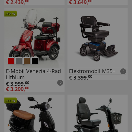
€
2.439
,
00
€
3.649
,
00
-
17
%
E-Mobil Venezia 4-Rad
Elektromobil M35+
Lithium
€
3.399
,
00
€
3.999
,
00
€
3.299
,
00
-
11
%