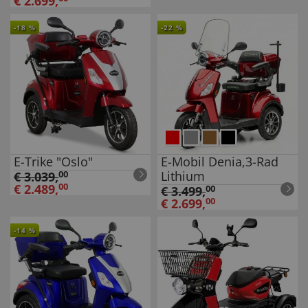
€
2.699
,
-
18
%
-
22
%
E-Trike "Oslo"
E-Mobil Denia,3-Rad
Lithium
€
3.039
,
00
€
2.489
,
00
€
3.499
,
00
€
2.699
,
00
-
14
%