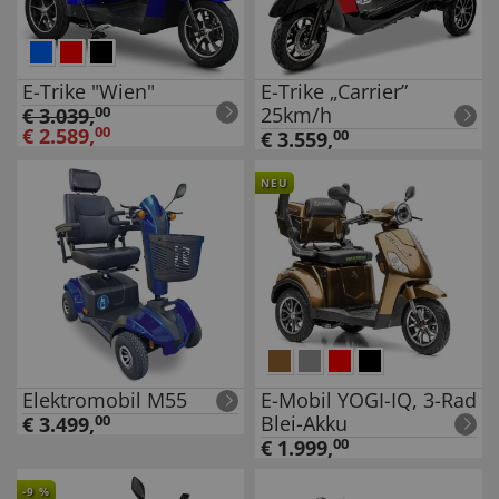
E-Trike "Wien"
E-Trike „Carrier”
25km/h
€
3.039
,
00
€
2.589
,
00
€
3.559
,
00
NEU
Elektromobil M55
E-Mobil YOGI-IQ, 3-Rad
Blei-Akku
€
3.499
,
00
€
1.999
,
00
-
9
%