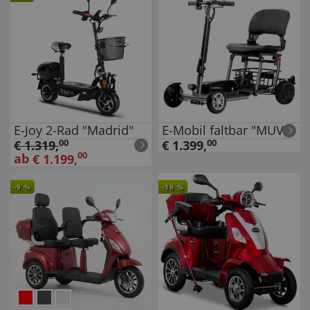
E-Joy 2-Rad "Madrid"
E-Mobil faltbar "MUVY"
€
1.319
,
00
€
1.399
,
00
00
ab
€
1.199
,
-
9
%
-
19
%