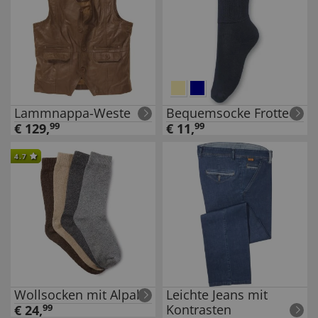
Lammnappa-Weste
Bequemsocke Frottee
€
129
,
99
€
11
,
99
4.7
Wollsocken mit Alpaka
Leichte Jeans mit
Kontrasten
€
24
,
99