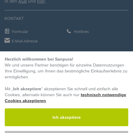
in den
AGB
und
hier
.
KONTAKT
Formular
Hotlines
E-Mail-Adresse
Herzlich willkommen bei Sanpura!
ZAHLUNGSARTEN
Wir und unsere Partner benötigen für einzelne Datennutzungen
Vorkasse
Ihre Einwilligung, um Ihnen das bestmögliche Einkaufserlebnis zu
ermöglichen.
Rechnung
Lastschrift
Mit „
Ich akzeptiere
“ akzeptieren Sie schnell und einfach alle
Cookies, alternativ können Sie auch nur
technisch notwendige
Cookies akzeptieren
.
BESUCHEN SIE UNS
Ich akzeptiere