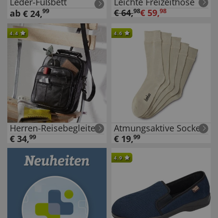
Leder-Fußbett
Leichte Freizeithose
99
€
64
,
98
€
59
,
98
ab
€
24
,
4.4
4.6
Herren-Reisebegleiter
Atmungsaktive Socken
€
34
,
99
€
19
,
99
4.9