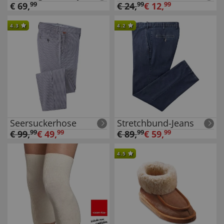
€
69
,
99
€
24
,
99
€
12
,
99
4.3
4.2
Seersuckerhose
Stretchbund-Jeans
€
99
,
99
€
49
,
99
€
89
,
99
€
59
,
99
4.5