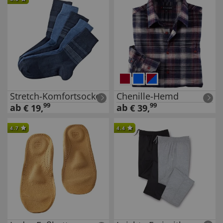
Stretch-Komfortsocken
Chenille-Hemd
99
99
ab
ab
€
19
,
€
39
,
4.7
4.4