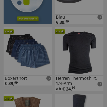
Blau
€
39
,
99
5.0
4.8
Boxershort
Herren Thermoshirt,
1/4-Arm
€
39
,
99
99
ab
€
24
,
4.8