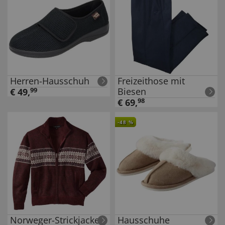
Herren-Hausschuh
Freizeithose mit
Biesen
€
49
,
99
€
69
,
98
-
48
%
Norweger-Strickjacke
Hausschuhe