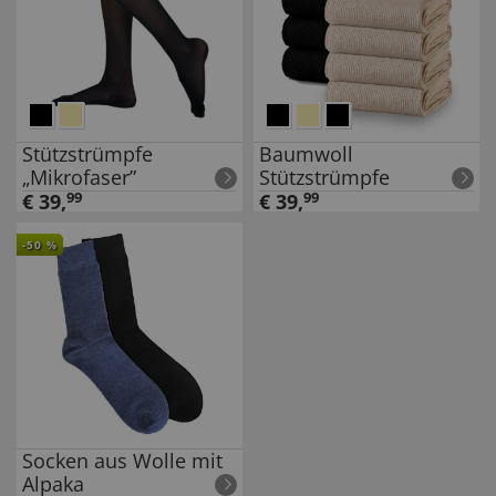
Stützstrümpfe
Baumwoll
„Mikrofaser”
Stützstrümpfe
€
39
,
99
€
39
,
99
-
50
%
Socken aus Wolle mit
Alpaka