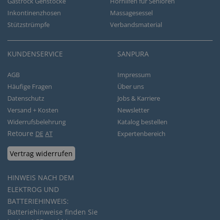
Gastrock Gehstöcke
Hörhilfen für Senioren
Inkontinenzhosen
Massagesessel
Stützstrümpfe
Verbandsmaterial
KUNDENSERVICE
SANPURA
AGB
Impressum
Häufige Fragen
Über uns
Datenschutz
Jobs & Karriere
Versand + Kosten
Newsletter
Widerrufsbelehrung
Katalog bestellen
Retoure
DE
AT
Expertenbereich
Vertrag widerrufen
HINWEIS NACH DEM
ELEKTROG UND
BATTERIEHINWEIS:
Batteriehinweise finden Sie