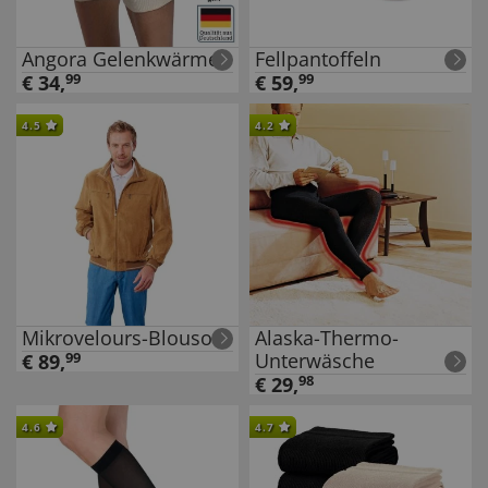
Angora Gelenkwärmer
Fellpantoffeln
€
34
,
99
€
59
,
99
4.5
4.2
Mikrovelours-Blouson
Alaska-Thermo-
Unterwäsche
€
89
,
99
€
29
,
98
4.6
4.7