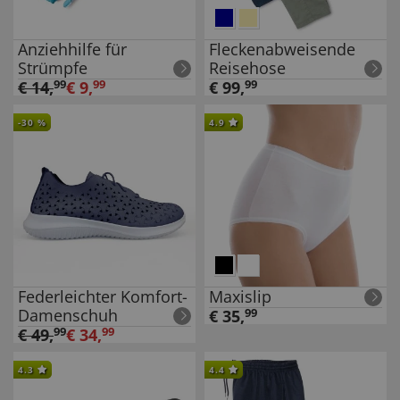
Anziehhilfe für
Fleckenabweisende
Strümpfe
Reisehose
€
14
,
99
€
9
,
99
€
99
,
99
-
30
%
4.9
Federleichter Komfort-
Maxislip
Damenschuh
€
35
,
99
€
49
,
99
€
34
,
99
4.3
4.4