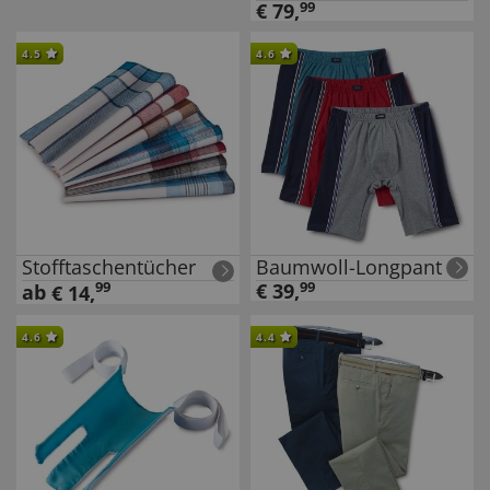
€
79
,
99
4.5
4.6
Stofftaschentücher
Baumwoll-Longpant
99
€
39
,
99
ab
€
14
,
4.6
4.4