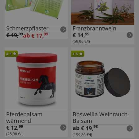
Schmerzpflaster
Franzbranntwein
€
19
,
99
99
€
14
,
99
ab
€
17
,
(59,96 €/l)
4.8
4.5
Pferdebalsam
Boswellia Weihrauch-
wärmend
Balsam
€
12
,
99
98
ab
€
19
,
(25,98 €/l)
(199,80 €/l)