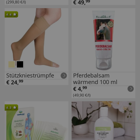
€
49
,
99
(299,80 €/l)
4.4
Stützkniestrümpfe
Pferdebalsam
wärmend 100 ml
€
24
,
99
€
4
,
99
(49,90 €/l)
4.3