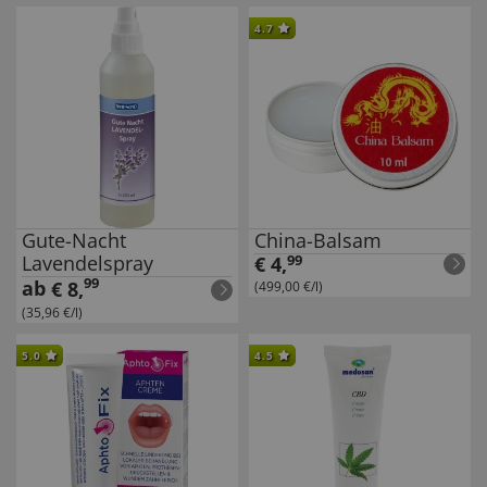
4.7
Gute-Nacht
China-Balsam
Lavendelspray
€
4
,
99
99
ab
€
8
,
(499,00 €/l)
(35,96 €/l)
5.0
4.5