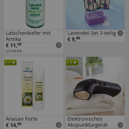
Latschenkiefer mit
Lavendel-Set 3-teilig
Arnika
€
9
,
99
€
11
,
99
(23,98 €/l)
4.8
4.6
Anasan Forte
Elektronisches
Akupunkturgerät
€
14
,
99