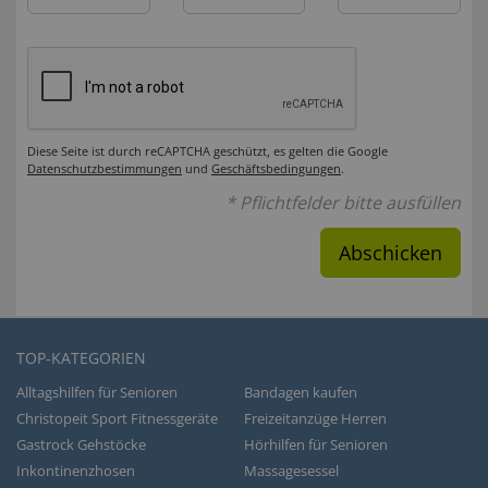
Diese Seite ist durch reCAPTCHA geschützt, es gelten die Google
Datenschutzbestimmungen
und
Geschäftsbedingungen
.
* Pflichtfelder bitte ausfüllen
Abschicken
TOP-KATEGORIEN
Alltagshilfen für Senioren
Bandagen kaufen
Christopeit Sport Fitnessgeräte
Freizeitanzüge Herren
Gastrock Gehstöcke
Hörhilfen für Senioren
Inkontinenzhosen
Massagesessel