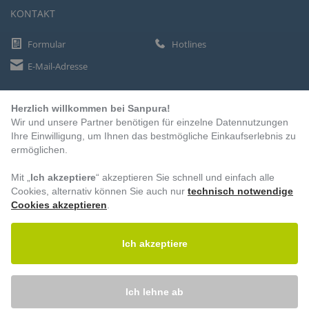
KONTAKT
Formular
Hotlines
E-Mail-Adresse
Herzlich willkommen bei Sanpura!
ZAHLUNGSARTEN
Wir und unsere Partner benötigen für einzelne Datennutzungen
Vorkasse
Ihre Einwilligung, um Ihnen das bestmögliche Einkaufserlebnis zu
ermöglichen.
Rechnung
Lastschrift
Mit „
Ich akzeptiere
“ akzeptieren Sie schnell und einfach alle
Cookies, alternativ können Sie auch nur
technisch notwendige
Cookies akzeptieren
.
BESUCHEN SIE UNS
Ich akzeptiere
Ich lehne ab