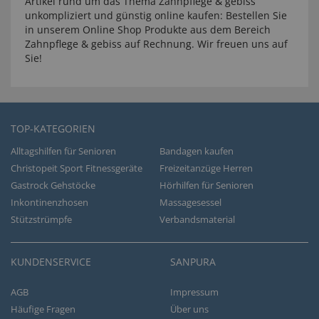
Artikel rund um das Thema Zahnpflege & gebiss
unkompliziert und günstig online kaufen: Bestellen Sie
in unserem Online Shop Produkte aus dem Bereich
Zahnpflege & gebiss auf Rechnung. Wir freuen uns auf
Sie!
TOP-KATEGORIEN
Alltagshilfen für Senioren
Bandagen kaufen
Christopeit Sport Fitnessgeräte
Freizeitanzüge Herren
Gastrock Gehstöcke
Hörhilfen für Senioren
Inkontinenzhosen
Massagesessel
Stützstrümpfe
Verbandsmaterial
KUNDENSERVICE
SANPURA
AGB
Impressum
Häufige Fragen
Über uns