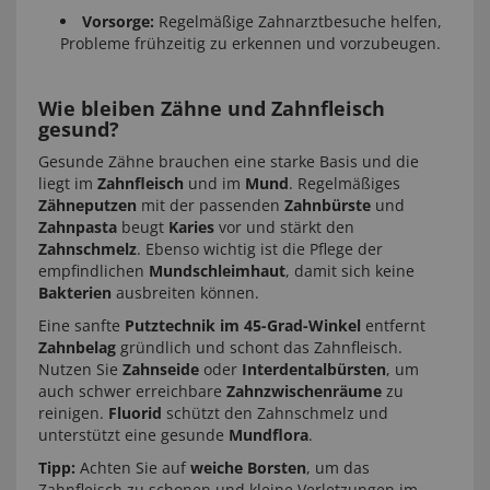
Vorsorge:
Regelmäßige Zahnarztbesuche helfen,
Probleme frühzeitig zu erkennen und vorzubeugen.
Wie bleiben Zähne und Zahnfleisch
gesund?
Gesunde Zähne brauchen eine starke Basis und die
liegt im
Zahnfleisch
und im
Mund
. Regelmäßiges
Zähneputzen
mit der passenden
Zahnbürste
und
Zahnpasta
beugt
Karies
vor und stärkt den
Zahnschmelz
. Ebenso wichtig ist die Pflege der
empfindlichen
Mundschleimhaut
, damit sich keine
Bakterien
ausbreiten können.
Eine sanfte
Putztechnik im 45-Grad-Winkel
entfernt
Zahnbelag
gründlich und schont das Zahnfleisch.
Nutzen Sie
Zahnseide
oder
Interdentalbürsten
, um
auch schwer erreichbare
Zahnzwischenräume
zu
reinigen.
Fluorid
schützt den Zahnschmelz und
unterstützt eine gesunde
Mundflora
.
Tipp:
Achten Sie auf
weiche Borsten
, um das
Zahnfleisch zu schonen und kleine Verletzungen im