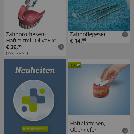
Zahnprothesen-
Zahnpflegeset
Haftmittel „OlivaFix”
€
14
,
99
€
29
,
99
(399,87 €/kg)
4.1
Haftplättchen,
Oberkiefer