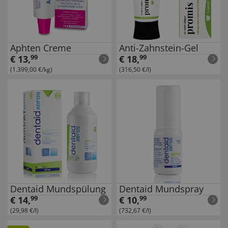
Aphten Creme
Anti-Zahnstein-Gel
€
13
,
99
€
18
,
99
(1.399,00 €/kg)
(316,50 €/l)
Dentaid Mundspülung
Dentaid Mundspray
€
14
,
99
€
10
,
99
(29,98 €/l)
(732,67 €/l)