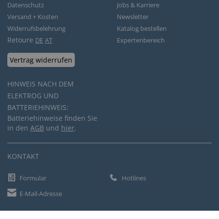
Datenschutz
Jobs & Karriere
Versand + Kosten
Newsletter
Widerrufsbelehrung
Katalog bestellen
Retoure
DE
AT
Expertenbereich
Vertrag widerrufen
HINWEIS NACH DEM
ELEKTROG UND
BATTERIEHINWEIS:
Batteriehinweise finden Sie
in den
AGB
und
hier
.
KONTAKT
Formular
Hotlines
E-Mail-Adresse