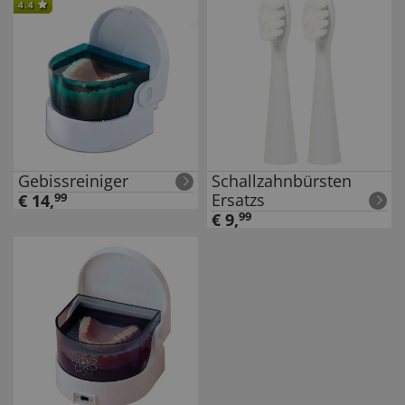
4.4
Gebissreiniger
Schallzahnbürsten
Ersatzs
€
14
,
99
€
9
,
99