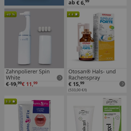
99
ab
€
6
,
-
40
%
4.4
Zahnpolierer Spin
Otosan® Hals- und
White
Rachenspray
€
19
,
99
€
11
,
99
€
15
,
99
(533,00 €/l)
5.0