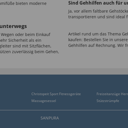
Sind Gehhilfen auch für u
mmifüße bieten moderne
Ja, vor allem faltbare Gehstöc
transportieren und sind ideal 
r unterwegs
Artikel rund um das Thema Geh
n Wegen oder beim Einkauf
kaufen: Bestellen Sie in unse
hr Sicherheit als ein
Gehhilfen auf Rechnung. Wir fr
leiter sind mit Sitzflächen,
ützen zuverlässig beim Gehen,
Christopeit Sport Fitnessgeräte
Freizeitanzüge Her
Massagesessel
Stützstrümpfe
SANPURA