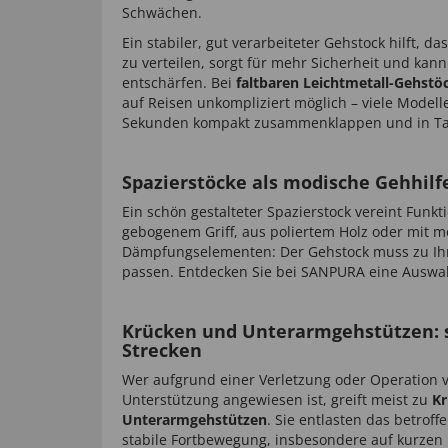
Schwächen.
Ein stabiler, gut verarbeiteter Gehstock hilft, 
zu verteilen, sorgt für mehr Sicherheit und kann 
entschärfen. Bei
faltbaren Leichtmetall-Gehstö
auf Reisen unkompliziert möglich – viele Modell
Sekunden kompakt zusammenklappen und in Tas
Spazierstöcke als modische Gehhilf
Ein schön gestalteter Spazierstock vereint Funk
gebogenem Griff, aus poliertem Holz oder mit 
Dämpfungselementen: Der Gehstock muss zu Ihr
passen. Entdecken Sie bei SANPURA eine Auswahl
Krücken und Unterarmgehstützen: s
Strecken
Wer aufgrund einer Verletzung oder Operation
Unterstützung angewiesen ist, greift meist zu
K
Unterarmgehstützen
. Sie entlasten das betrof
stabile Fortbewegung, insbesondere auf kurzen 