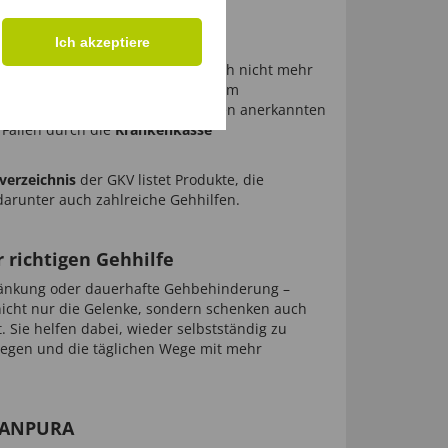
le: Mobil bleiben trotz
Ich akzeptiere
rstützung angewiesen ist oder sich nicht mehr
indet in einem
Rollstuhl
oder einem
ilitätslösung. Beide zählen zu den anerkannten
 Fällen durch die
Krankenkasse
lverzeichnis
der GKV listet Produkte, die
darunter auch zahlreiche Gehhilfen.
r richtigen Gehhilfe
änkung oder dauerhafte Gehbehinderung –
icht nur die Gelenke, sondern schenken auch
. Sie helfen dabei, wieder selbstständig zu
flegen und die täglichen Wege mit mehr
 SANPURA