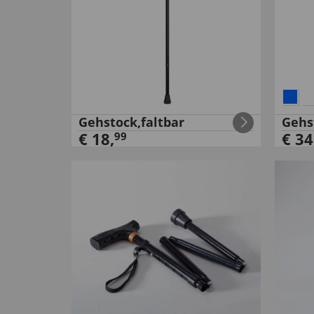
Gehstock,faltbar
Gehs
€
18
,
€
34
99