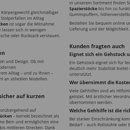
In unserem Sortiment finden Si
Spazierstöcke
bis hin zu funk
das Körpergewicht gleichmäßiger
Gummipuffern, höhenverstellbar
Stolperfallen im Alltag
Bestellen Sie bequem online un
cken
ist sogar die Mitnahme
Lieferung und der Möglichkeit
e lassen sich in wenigen
che oder Rucksack verstauen.
Kunden fragten auch
en
Eignet sich ein Gehstock u
tion und Design. Ob mit
Ein Gehstock eignet sich für l
modernen
deutlich mehr Stabilität biet
em Alltag – und zu Ihnen –
unterstützt.
 an stilvollen Modellen.
Wer übernimmt die Kosten
Viele Gehhilfen sind als Hilfsm
icher auf kurzen
gelistet. Mit ärztlicher Veror
übernommen werden.
 vorübergehend auf
Welche Gehhilfe ist die r
rücken
– korrekt bezeichnet als
Bei starker Einschränkung kom
fene Bein und ermöglichen eine
Bedarf – auch Rollstühle oder E
bis mittleren Strecken. Dank