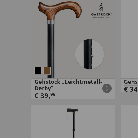
Gehstock „Leichtmetall-
Gehs
Derby”
€
34
€
39
,
99