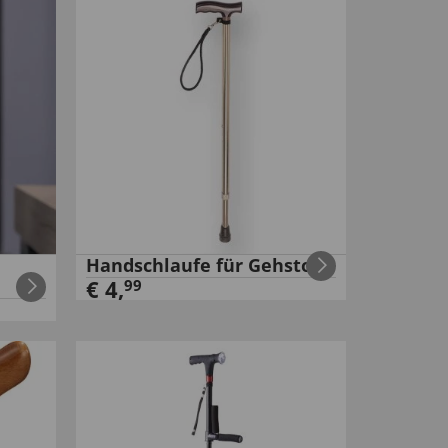
Handschlaufe für Gehstock
€
4
,
99