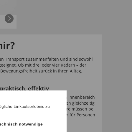
mir?
 den Transport zusammenfalten und sind sowohl
eeignet. Ob mit drei oder vier Rädern – der
Bewegungsfreiheit zurück in Ihren Alltag.
praktisch, effektiv
Gehhilfen“ sind besonders für den Innenbereich
Stabilität, da sie mit beiden Händen gleichzeitig
gliche Einkaufserlebnis zu
elle verfügen über Rollen, andere müssen bei
 werden. Sie eignen sich vor allem für Personen
lität oder nach einer Operation.
echnisch notwendige