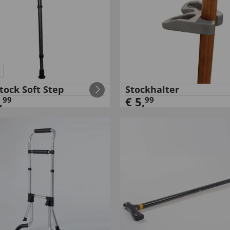
tock Soft Step
Stockhalter
,
€
5
,
99
99