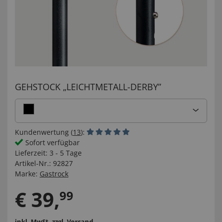
GEHSTOCK „LEICHTMETALL-DERBY”
Kundenwertung (
13
):
Sofort verfügbar
Lieferzeit:
3 - 5 Tage
Artikel-Nr.:
92827
Marke:
Gastrock
€
39
,
99
inkl. MwSt.
zzgl. Versand