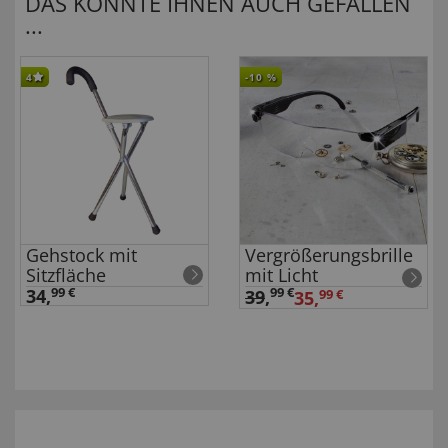
DAS KÖNNTE IHNEN AUCH GEFALLEN
...
4
-10
%
Gehstock mit
Vergrößerungsbrille
Sitzfläche
mit Licht
34,
99 €
99 €
39
,
35,
99 €