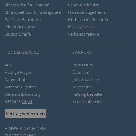
Alltagshilfen für Senioren
Bandagen kaufen
Christopeit Sport Fitnessgeräte
Freizeitanzüge Herren
Gastrock Gehstöcke
Hörhilfen für Senioren
Inkontinenzhosen
Massagesessel
Stützstrümpfe
Verbandsmaterial
KUNDENSERVICE
SANPURA
AGB
Impressum
Häufige Fragen
Über uns
Datenschutz
Jobs & Karriere
Versand + Kosten
Newsletter
Widerrufsbelehrung
Katalog bestellen
Retoure
DE
AT
Expertenbereich
Vertrag widerrufen
HINWEIS NACH DEM
ELEKTROG UND