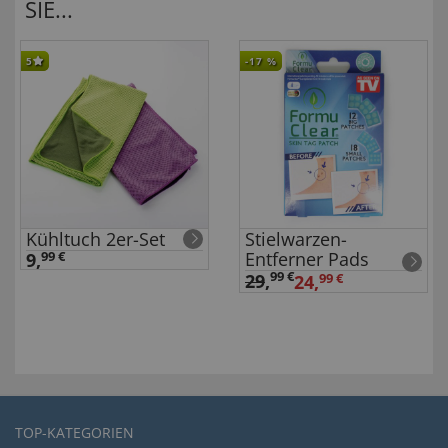
SIE...
5
-17
%
Kühltuch 2er-Set
Stielwarzen-
Entferner Pads
9,
99 €
99 €
29
,
24,
99 €
TOP-KATEGORIEN