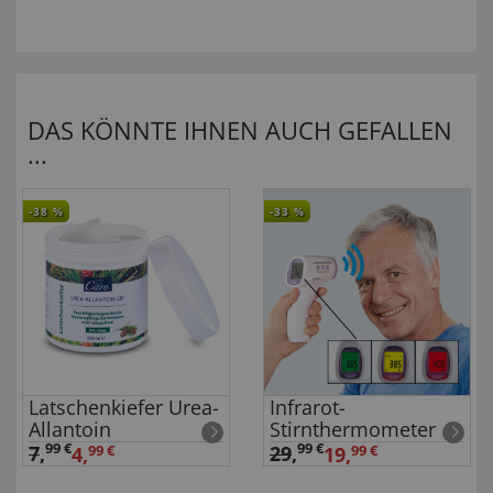
DAS KÖNNTE IHNEN AUCH GEFALLEN
...
-38
%
-33
%
Latschenkiefer Urea-
Infrarot-
Allantoin
Stirnthermometer
99 €
99 €
7
,
29
,
4,
99 €
19,
99 €