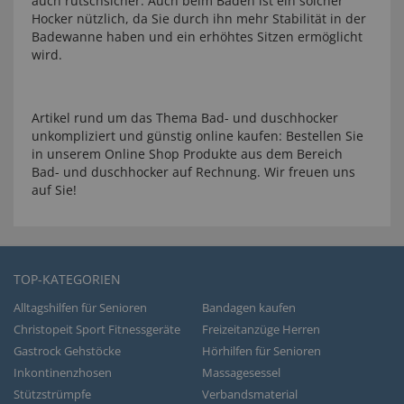
auch rutschsicher. Auch beim Baden ist ein solcher
Hocker nützlich, da Sie durch ihn mehr Stabilität in der
Badewanne haben und ein erhöhtes Sitzen ermöglicht
wird.
Artikel rund um das Thema Bad- und duschhocker
unkompliziert und günstig online kaufen: Bestellen Sie
in unserem Online Shop Produkte aus dem Bereich
Bad- und duschhocker auf Rechnung. Wir freuen uns
auf Sie!
TOP-KATEGORIEN
Alltagshilfen für Senioren
Bandagen kaufen
Christopeit Sport Fitnessgeräte
Freizeitanzüge Herren
Gastrock Gehstöcke
Hörhilfen für Senioren
Inkontinenzhosen
Massagesessel
Stützstrümpfe
Verbandsmaterial