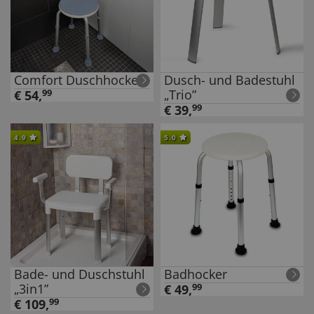
Comfort Duschhocker
Dusch- und Badestuhl
„Trio”
€
54
,
99
€
39
,
99
4.9
5.0
Bade- und Duschstuhl
Badhocker
„3in1”
€
49
,
99
€
109
,
99