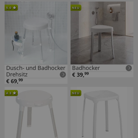
5.0
NEU
Dusch- und Badhocker
Badhocker
Drehsitz
€
39
,
99
€
69
,
99
4.3
NEU