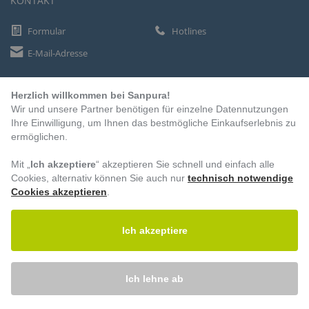
KONTAKT
Formular
Hotlines
E-Mail-Adresse
Herzlich willkommen bei Sanpura!
ZAHLUNGSARTEN
Wir und unsere Partner benötigen für einzelne Datennutzungen
Vorkasse
Ihre Einwilligung, um Ihnen das bestmögliche Einkaufserlebnis zu
ermöglichen.
Rechnung
Lastschrift
Mit „
Ich akzeptiere
“ akzeptieren Sie schnell und einfach alle
Cookies, alternativ können Sie auch nur
technisch notwendige
Cookies akzeptieren
.
BESUCHEN SIE UNS
Ich akzeptiere
Ich lehne ab