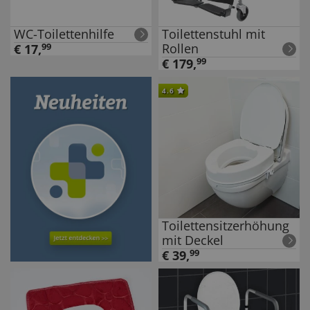
WC-Toilettenhilfe
Toilettenstuhl mit
Rollen
€
17
,
99
€
179
,
99
4.6
Toilettensitzerhöhung
mit Deckel
€
39
,
99