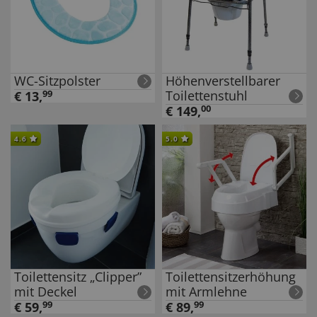
WC-Sitzpolster
Höhenverstellbarer
Toilettenstuhl
€
13
,
99
€
149
,
00
4.6
5.0
Toilettensitz „Clipper”
Toilettensitzerhöhung
mit Deckel
mit Armlehne
€
59
,
99
€
89
,
99