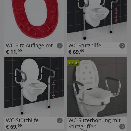
WC Sitz-Auflage rot
WC-Stützhilfe
€
11
,
99
€
69
,
99
4.3
WC-Stützhilfe
WC-Sitzerhöhung mit
Stützgriffen
€
69
,
99