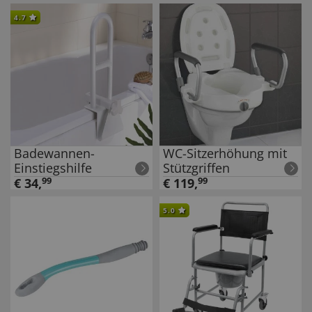
4.7
Badewannen-
WC-Sitzerhöhung mit
Einstiegshilfe
Stützgriffen
€
34
,
99
€
119
,
99
5.0