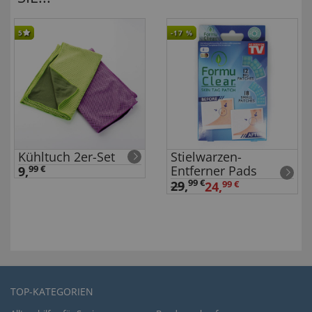
5
-17
%
Kühltuch 2er-Set
Stielwarzen-
Entferner Pads
9,
99 €
99 €
29
,
24,
99 €
TOP-KATEGORIEN