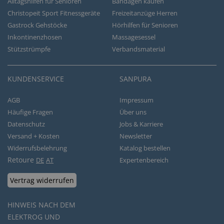
Alltagshilfen für Senioren
Bandagen kaufen
Christopeit Sport Fitnessgeräte
Freizeitanzüge Herren
Gastrock Gehstöcke
Hörhilfen für Senioren
Inkontinenzhosen
Massagesessel
Stützstrümpfe
Verbandsmaterial
KUNDENSERVICE
SANPURA
AGB
Impressum
Häufige Fragen
Über uns
Datenschutz
Jobs & Karriere
Versand + Kosten
Newsletter
Widerrufsbelehrung
Katalog bestellen
Retoure
DE
AT
Expertenbereich
Vertrag widerrufen
HINWEIS NACH DEM
ELEKTROG UND