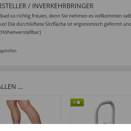
RSTELLER / INVERKEHRBRINGER
llbad so richtig freuen, denn Sie nehmen es vollkommen sel
us! Die durchlüftete Sitzfläche ist ergonomisch geformt un
m (Höhenverstellbar)
agshilfen
LEN ...
4