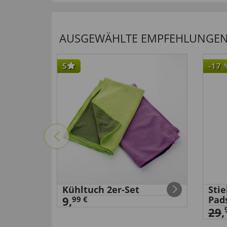
AUSGEWÄHLTE EMPFEHLUNGEN F
5
-17
Kühltuch 2er-Set
Sti
9,
Pad
99 €
29
,