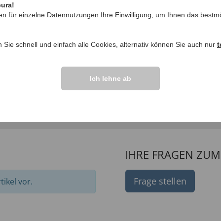
pura!
en für einzelne Datennutzungen Ihre Einwilligung, um Ihnen das bestmö
n Sie schnell und einfach alle Cookies, alternativ können Sie auch nur
t
ewannen-Stufe 3er-
Badewanneneinstiegs
Ich lehne ab
49,
99 €
97 €
IHRE FRAGEN ZU
Frage stellen
ikel vor.