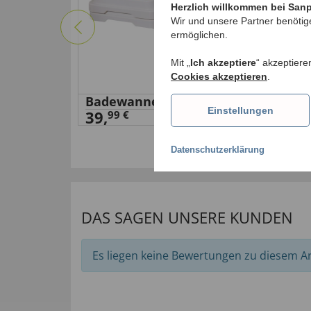
Herzlich willkommen bei San
Wir und unsere Partner benötig
ermöglichen.
Mit „
Ich akzeptiere
“ akzeptiere
Cookies akzeptieren
.
e
Badewannen-Stufe
Bad
Einstellungen
39,
Set
99 €
98,
Datenschutzerklärung
DAS SAGEN UNSERE KUNDEN
Es liegen keine Bewertungen zu diesem Art