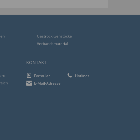
ren
Gastrock Gehstöcke
Verbandsmaterial
KONTAKT
iere
Formular
Hotlines
reich
E-Mail-Adresse