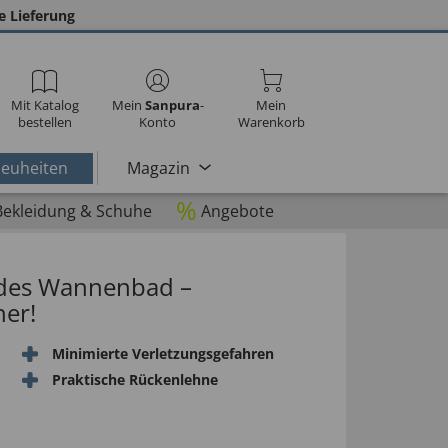
e Lieferung
Mit Katalog
Mein
Sanpura
-
Mein
bestellen
Konto
Warenkorb
euheiten
Magazin
%
Bekleidung & Schuhe
Angebote
ndes Wannenbad –
her!
Minimierte Verletzungsgefahren
Praktische Rückenlehne