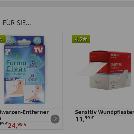
ÜR SIE...
%
4,5
elwarzen-Entferner
Sensitiv Wundpflaste
s
11,
99 €
99 €
24,
99 €