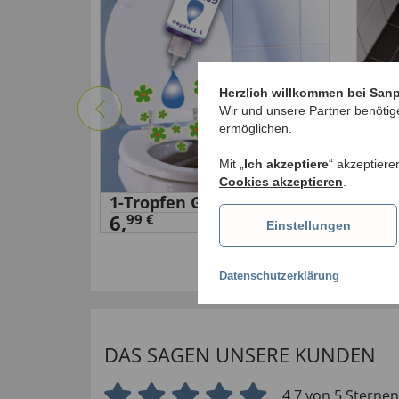
Herzlich willkommen bei San
Wir und unsere Partner benötig
ermöglichen.
Mit „
Ich akzeptiere
“ akzeptiere
Cookies akzeptieren
.
s
1-Tropfen Geruch-Stop
Mem
6,
Bad
99 €
Einstellungen
1
19
,
Datenschutzerklärung
DAS SAGEN UNSERE KUNDEN
4.7 von 5 Sternen