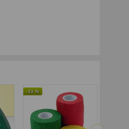
-33
%
NEU