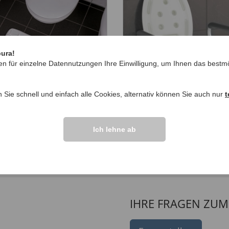
pura!
en für einzelne Datennutzungen Ihre Einwilligung, um Ihnen das bestmö
n Sie schnell und einfach alle Cookies, alternativ können Sie auch nur
t
ory Foam-
WC-Sitzerhöhung mit
evorlage 60x45 Größe
Stützgriffen
Ich lehne ab
119,
99 €
99 €
9,
99 €
IHRE FRAGEN ZU