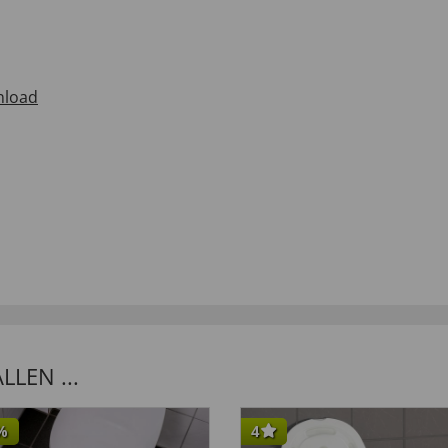
load
LEN ...
%
4