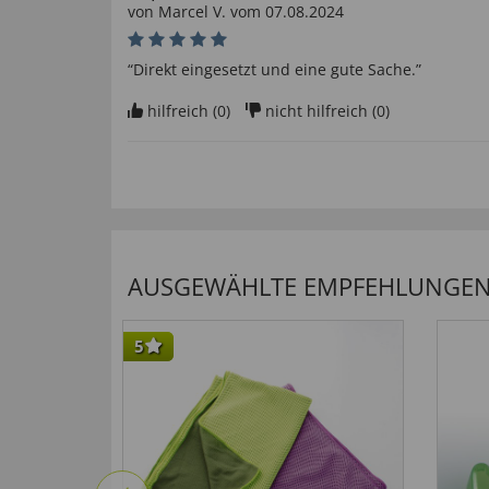
von
Marcel V
. vom
07.08.2024
“Direkt eingesetzt und eine gute Sache.”
hilfreich (
0
)
nicht hilfreich (
0
)
Ergiebig
von
Josef R
. vom
27.06.2024
“Reinigt gut und kraftvoll auch unter Wasser .K
scharfes Reinigungsmittel wie z.B.: Chlor”
AUSGEWÄHLTE EMPFEHLUNGEN F
hilfreich (
0
)
nicht hilfreich (
0
)
5
Nicht sehr begeistert
von
wolfgang s
. vom
12.06.2024
“Direkt eingesetzt, nicht sehr überzeugt ”