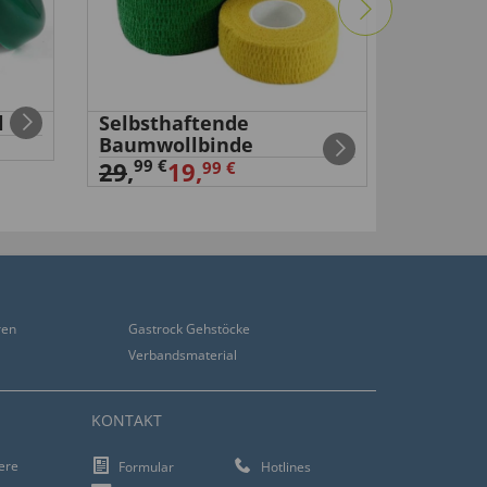
l
Selbsthaftende
Mini-Hö
Baumwollbinde
26,
99 €
99 €
29
,
19,
99 €
ren
Gastrock Gehstöcke
Verbandsmaterial
KONTAKT
iere
Formular
Hotlines