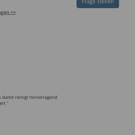
Frage stellen
ngen >>
en damit reinigt hervorragend
rt ”