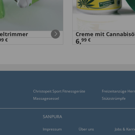
eltrimmer
Creme mit Cannabisö
6,
99 €
99 €
e! Laut Gebrauchsanweisung
Kalkablagerungen sind ohne
ukt!”
Christopeit Sport Fitnessgeräte
Freizeitanzüge Her
Massagesessel
Stützstrümpfe
SANPURA
Impressum
Über uns
Jobs & Karr