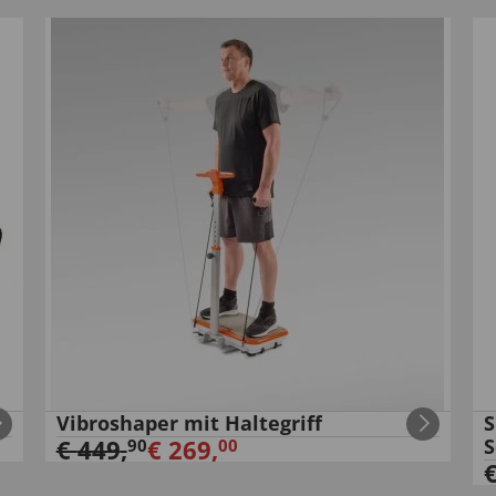
Vibroshaper mit Haltegriff
S
€
449
,
€
269
,
S
90
00