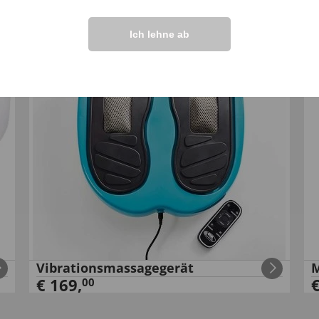
Ich lehne ab
Vibrationsmassagegerät
M
€
169
,
00