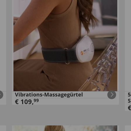
Vibrations-Massagegürtel
5
€
109
,
S
99