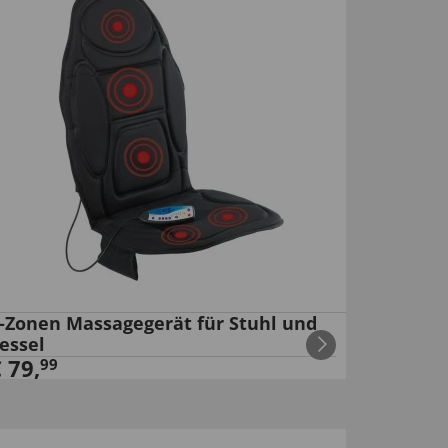
-Zonen Massagegerät für Stuhl und
essel
€
79
,
99