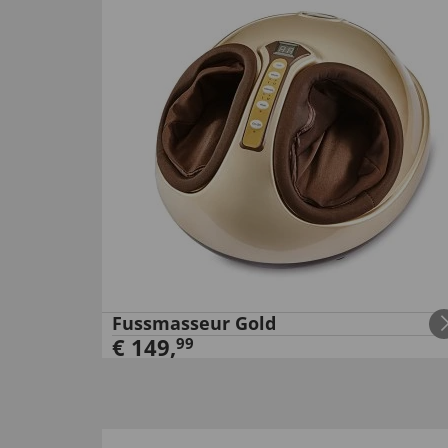
Fussmasseur Gold
€
149
,
99