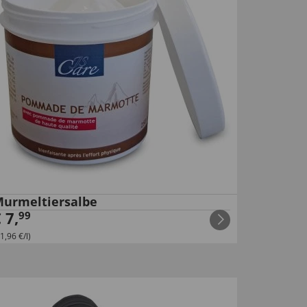
urmeltiersalbe
€
7
,
99
1,96 €/l)