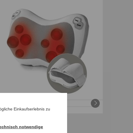
hiatsu-Massage Kissen
€
44
,
99
gliche Einkaufserlebnis zu
echnisch notwendige