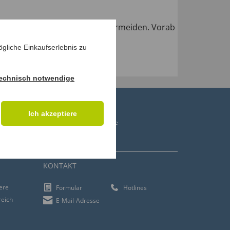
t Fehler aufzudecken und zu vermeiden. Vorab
gliche Einkaufserlebnis zu
echnisch notwendige
Ich akzeptiere
ren
Gastrock Gehstöcke
Verbandsmaterial
KONTAKT
iere
Formular
Hotlines
reich
E-Mail-Adresse