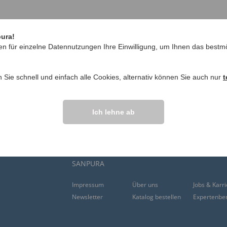
eg Sie diese Seite erreicht haben und helfen Sie uns dami
pura!
en für einzelne Datennutzungen Ihre Einwilligung, um Ihnen das bestmö
n Sie schnell und einfach alle Cookies, alternativ können Sie auch nur
t
Ich lehne ab
Christopeit Sport Fitnessgeräte
Freizeitanzüge Her
Massagesessel
Stützstrümpfe
SANPURA
Impressum
Über uns
Jobs & Karr
Newsletter
Katalog bestellen
Expertenbe