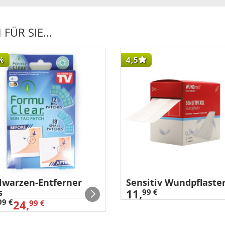
ÜR SIE...
%
4,5
elwarzen-Entferner
Sensitiv Wundpflaste
s
11,
99 €
99 €
24,
99 €