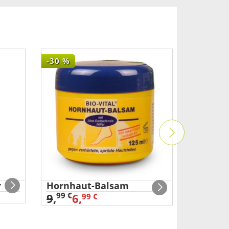
-30
%
-50
%
r
Hornhaut-Balsam
Nasen-
99 €
99 €
9
,
6,
14
,
99 €