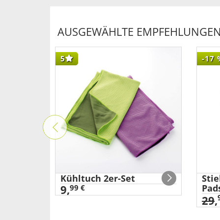
AUSGEWÄHLTE EMPFEHLUNGEN F
5
-17
tze mit
Kühltuch 2er-Set
Sti
9,
Pad
99 €
29
,