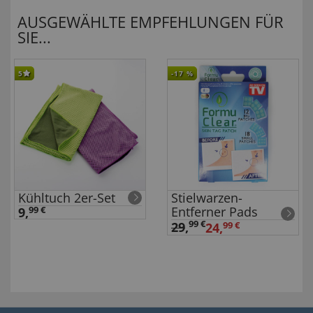
AUSGEWÄHLTE EMPFEHLUNGEN FÜR
SIE...
5
-17
%
Kühltuch 2er-Set
Stielwarzen-
Entferner Pads
9,
99 €
99 €
29
,
24,
99 €