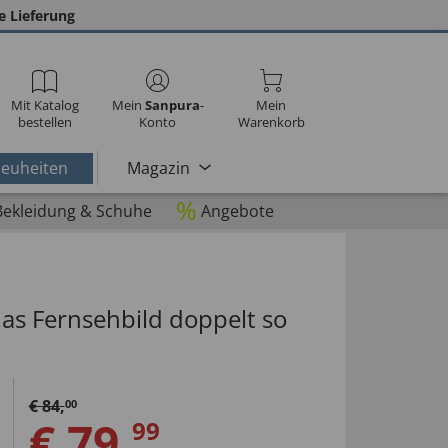
e Lieferung
Mit Katalog
Mein
Sanpura
-
Mein
bestellen
Konto
Warenkorb
euheiten
Magazin
%
Bekleidung & Schuhe
Angebote
 das Fernsehbild doppelt so
€
84
,
00
€
79
,
99