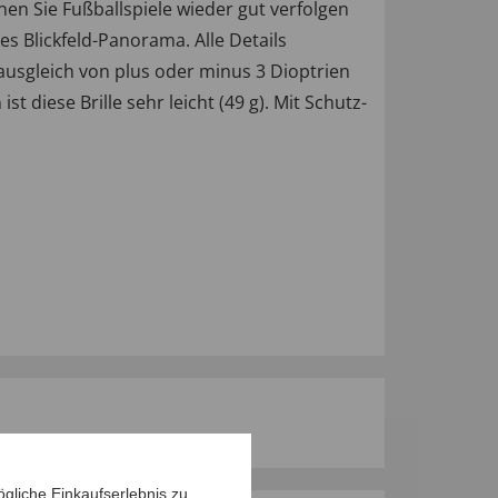
n Sie Fußballspiele wieder gut verfolgen
es Blickfeld-Panorama. Alle Details
ausgleich von plus oder minus 3 Dioptrien
diese Brille sehr leicht (49 g). Mit Schutz-
gliche Einkaufserlebnis zu