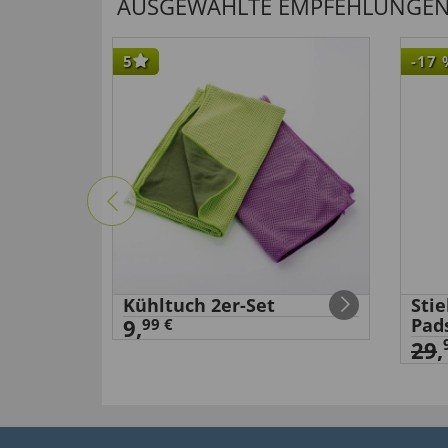
AUSGEWÄHLTE EMPFEHLUNGEN F
5
-17
Kühltuch 2er-Set
Sti
9,
Pad
99 €
29
,