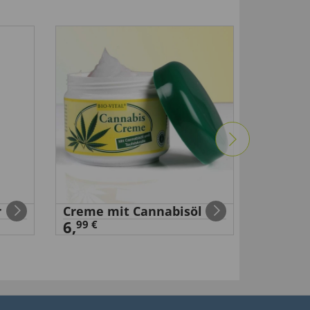
-50
%
r
Creme mit Cannabisöl
Nasen-
6,
99 €
99 €
14
,