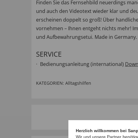
Finden Sie das Fernsehbild neuerdings manc
und auch den Videotext wieder klar und deutl
erscheinen doppelt so groß! Über handliche
vornehmen – Ihnen entgeht nichts mehr! Im G
und Aufbewahrungsetui. Made in Germany. 
SERVICE
Bedienungsanleitung (international)
Down
KATEGORIEN:
Alltagshilfen
Herzlich willkommen bei San
Wir und unsere Partner benötig