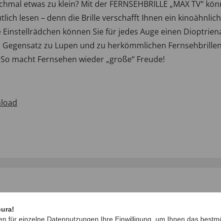
hmal etwas zu klein? Mit der FERNSEHBRILLE „MAX TV“ könne
ich lesen – denn die Brille verschafft Ihnen ein kinoähnlich
 Einstellrädchen können Sie für jedes Auge einen Dioptrien
egensatz zu Lupen und zu herkömmlichen Fernsehbrillen ist 
So macht Fernsehen wieder „große“ Freude!
load
pura!
en für einzelne Datennutzungen Ihre Einwilligung, um Ihnen das bestmö