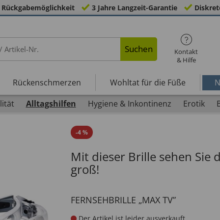
 Rückgabemöglichkeit
3 Jahre Langzeit-Garantie
Diskret
Suchen
Kontakt
& Hilfe
Rückenschmerzen
Wohltat für die Füße
N
ität
Alltagshilfen
Hygiene & Inkontinenz
Erotik
-
4
%
Mit dieser Brille sehen Sie
groß!
FERNSEHBRILLE „MAX TV”
Der Artikel ist leider ausverkauft