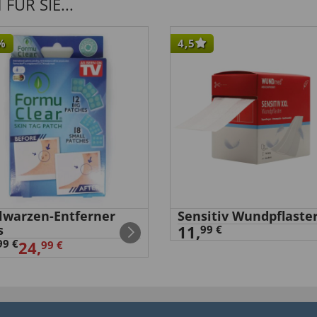
ÜR SIE...
%
4,5
elwarzen-Entferner
Sensitiv Wundpflaste
s
11,
99 €
99 €
24,
99 €