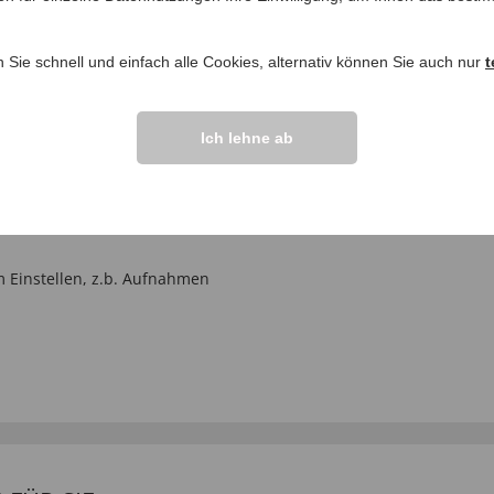
IHRE FRAGEN ZU
n Sie schnell und einfach alle Cookies, alternativ können Sie auch nur
t
Frage stellen
Ich lehne ab
ngen >>
 Einstellen, z.b. Aufnahmen