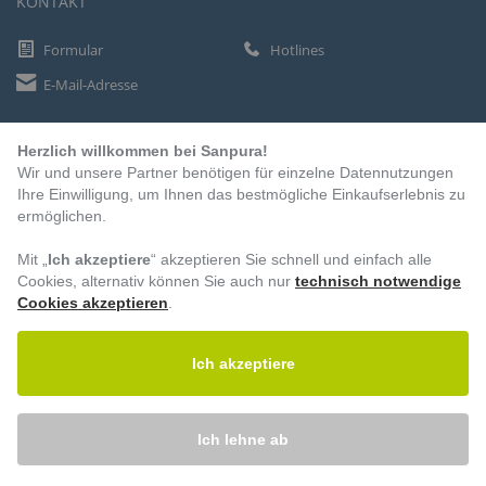
KONTAKT
Formular
Hotlines
E-Mail-Adresse
Herzlich willkommen bei Sanpura!
ZAHLUNGSARTEN
Wir und unsere Partner benötigen für einzelne Datennutzungen
Vorkasse
Ihre Einwilligung, um Ihnen das bestmögliche Einkaufserlebnis zu
ermöglichen.
Rechnung
Lastschrift
Mit „
Ich akzeptiere
“ akzeptieren Sie schnell und einfach alle
Cookies, alternativ können Sie auch nur
technisch notwendige
Cookies akzeptieren
.
BESUCHEN SIE UNS
Ich akzeptiere
Ich lehne ab