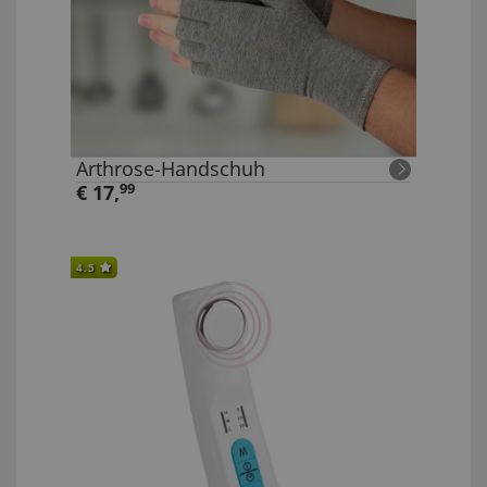
Arthrose-Handschuh
€
17
,
99
4.5