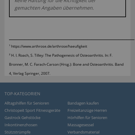
keine Haftung für die Richtigkeit der
gemachten Angaben übernehmen.
________________________________
¹
https://www.arthrose.de/arthrose/haeufigkeit
²
H. I. Roach, S. Tilley: The Pathogenesis of Osteoarthritis. In: F.
Bronner, M. C. Farach-Carson (Hrsg.): Bone and Osteoarthritis. Band
4, Verlag Springer, 2007.
TOP-KATEGORIEN
Alltagshilfen für Senioren
Bandagen kaufen
Christopeit Sport Fitnessgeräte
Freizeitanzüge Herren
Gastrock Gehstöcke
Hörhilfen für Senioren
Inkontinenzhosen
Massagesessel
Stützstrümpfe
Verbandsmaterial