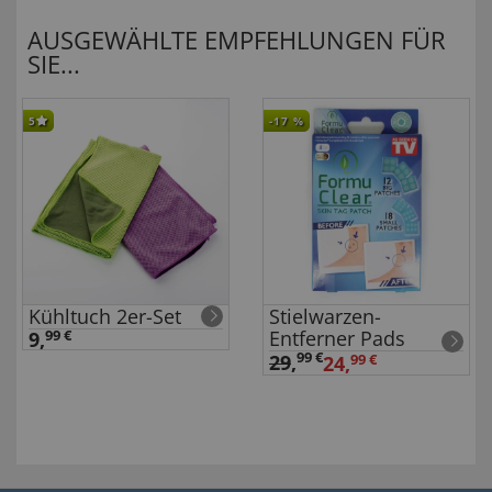
AUSGEWÄHLTE EMPFEHLUNGEN FÜR
SIE...
5
-17
%
Kühltuch 2er-Set
Stielwarzen-
Entferner Pads
9,
99 €
99 €
29
,
24,
99 €