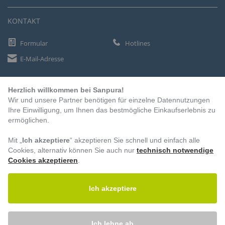
KONTAKT
Formular
Hotlines
E-Mail-Adresse
Herzlich willkommen bei Sanpura!
ZAHLUNGSARTEN
Wir und unsere Partner benötigen für einzelne Datennutzungen
Vorkasse
Ihre Einwilligung, um Ihnen das bestmögliche Einkaufserlebnis zu
ermöglichen.
Rechnung
Lastschrift
Mit „
Ich akzeptiere
“ akzeptieren Sie schnell und einfach alle
Cookies, alternativ können Sie auch nur
technisch notwendige
Cookies akzeptieren
.
BESUCHEN SIE UNS
Ich akzeptiere
Ich lehne ab