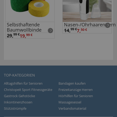
Selbsthaftende
Nasen-/Ohrhaarentfern
Baumwollbinde
99 €
14
,
7,
50 €
99 €
29
,
19,
99 €
TOP-KATEGORIEN
Alltagshilfen für Senioren
Bandagen kaufen
Christopeit Sport Fitnessgeräte
Freizeitanzüge Herren
Gastrock Gehstöcke
Hörhilfen für Senioren
Inkontinenzhosen
Massagesessel
Stützstrümpfe
Verbandsmaterial