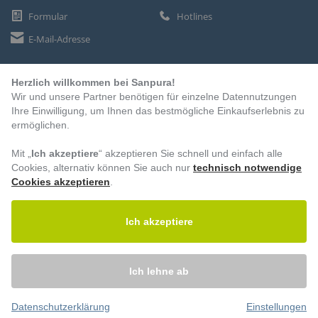
Formular
Hotlines
E-Mail-Adresse
Herzlich willkommen bei Sanpura!
ZAHLUNGSARTEN
Wir und unsere Partner benötigen für einzelne Datennutzungen
Vorkasse
Ihre Einwilligung, um Ihnen das bestmögliche Einkaufserlebnis zu
ermöglichen.
Rechnung
Lastschrift
Mit „
Ich akzeptiere
“ akzeptieren Sie schnell und einfach alle
Cookies, alternativ können Sie auch nur
technisch notwendige
Cookies akzeptieren
.
BESUCHEN SIE UNS
Ich akzeptiere
Ich lehne ab
Datenschutzerklärung
Einstellungen
© 2026 – Sanpura. Alle Rechte vorbehalten.