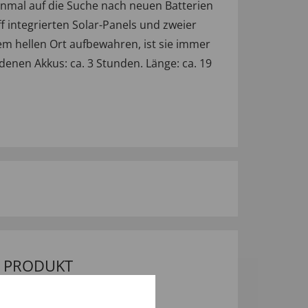
nmal auf die Suche nach neuen Batterien
 integrierten Solar-Panels und zweier
em hellen Ort aufbewahren, ist sie immer
denen Akkus: ca. 3 Stunden. Länge: ca. 19
M PRODUKT