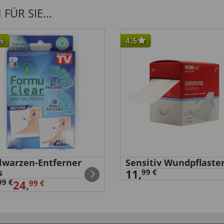
ÜR SIE...
%
4,5
elwarzen-Entferner
Sensitiv Wundpflaste
s
11,
99 €
99 €
24,
99 €