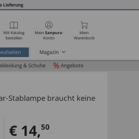
e Lieferung
Mit Katalog
Mein
Sanpura
-
Mein
bestellen
Konto
Warenkorb
euheiten
Magazin
%
ekleidung & Schuhe
Angebote
lar-Stablampe braucht keine
€
14
,
50