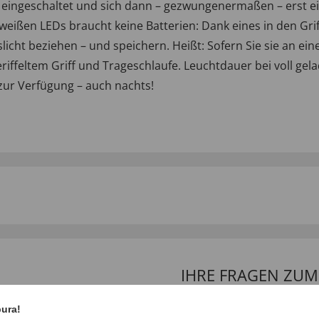
 eingeschaltet und sich dann – gezwungenermaßen – erst ei
ßen LEDs braucht keine Batterien: Dank eines in den Griff
cht beziehen – und speichern. Heißt: Sofern Sie sie an ein
iffeltem Griff und Trageschlaufe. Leuchtdauer bei voll gela
t zur Verfügung – auch nachts!
IHRE FRAGEN ZU
pura!
Frage stellen