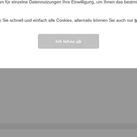
en für einzelne Datennutzungen Ihre Einwilligung, um Ihnen das bestmö
ngen >>
n Sie schnell und einfach alle Cookies, alternativ können Sie auch nur
t
Ich lehne ab
r handlich”