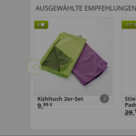
AUSGEWÄHLTE EMPFEHLUNGEN F
5
-17
Kühltuch 2er-Set
Sti
9,
Pad
99 €
29
,