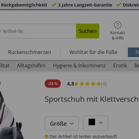
 Rückgabemöglichkeit
3 Jahre Langzeit-Garantie
Diskret
Suchen
Kontakt
& Hilfe
Rückenschmerzen
Wohltat für die Füße
N
lität
Alltagshilfen
Hygiene & Inkontinenz
Erotik
B
4.8
(4)
-
33
%
Sportschuh mit Klettverschl
Größe
Der Artikel ist leider ausverkauft