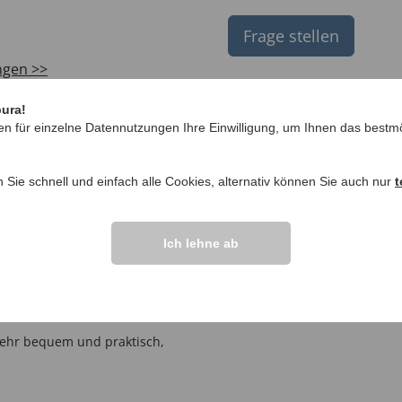
Frage stellen
ngen >>
pura!
en für einzelne Datennutzungen Ihre Einwilligung, um Ihnen das bestmö
Ware. Der Schuh trägt sich
n Sie schnell und einfach alle Cookies, alternativ können Sie auch nur
t
gen kann ich sehr gut damit
Ich lehne ab
Sehr bequem und praktisch,