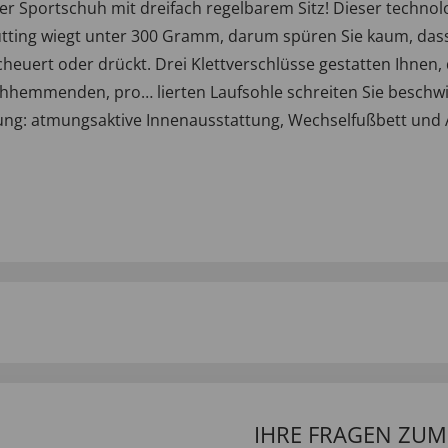
ter Sportschuh mit dreifach regelbarem Sitz! Dieser techn
ing wiegt unter 300 Gramm, darum spüren Sie kaum, dass S
cheuert oder drückt. Drei Klettverschlüsse gestatten Ihnen,
tschhemmenden, pro… lierten Laufsohle schreiten Sie besch
ng: atmungsaktive Innenausstattung, Wechselfußbett und A
IHRE FRAGEN ZU