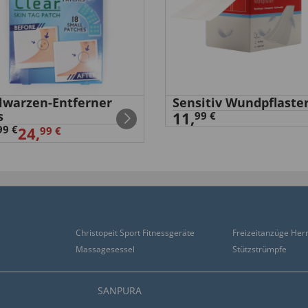
elwarzen-Entferner
Sensitiv Wundpflaste
s
11,
99 €
99 €
24,
99 €
Christopeit Sport Fitnessgeräte
Freizeitanzüge Her
Massagesessel
Stützstrümpfe
SANPURA