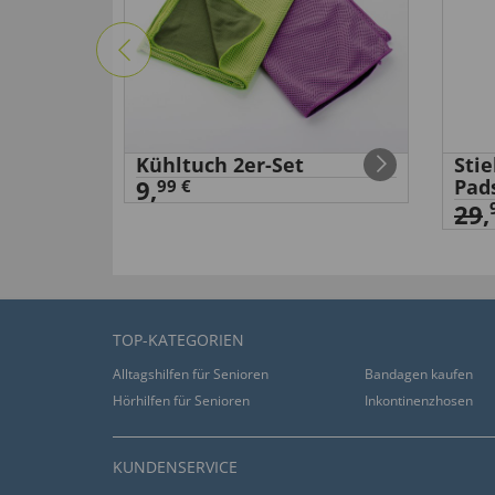
Kühltuch 2er-Set
Sti
9,
Pad
99 €
29
,
TOP-KATEGORIEN
Alltagshilfen für Senioren
Bandagen kaufen
Hörhilfen für Senioren
Inkontinenzhosen
KUNDENSERVICE