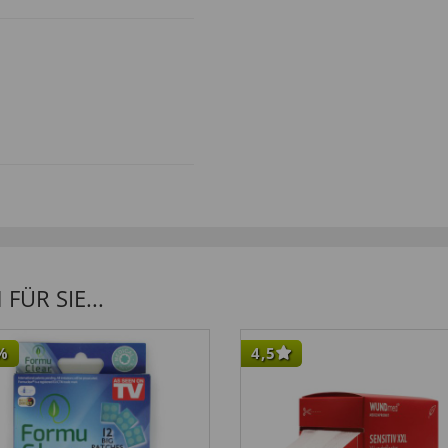
s rasch zu schließen.”
ÜR SIE...
%
4,5