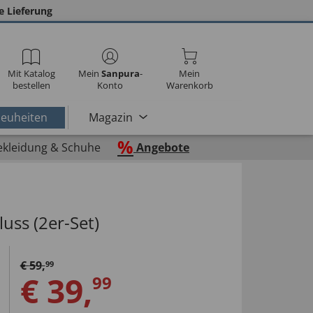
e Lieferung
Mit Katalog
Mein
Sanpura
-
Mein
bestellen
Konto
Warenkorb
euheiten
Magazin
%
ekleidung & Schuhe
Angebote
uss (2er-Set)
€
59
,
99
€
39
,
99