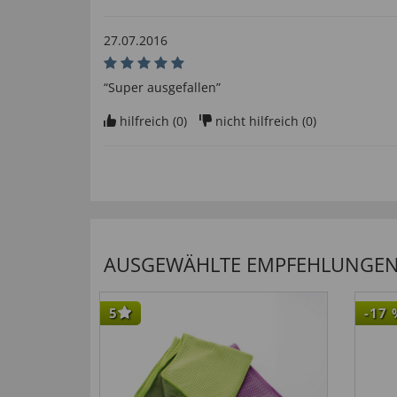
27.07.2016
“Super ausgefallen”
hilfreich (
0
)
nicht hilfreich (
0
)
22.08.2015
“Sehr bequemer Sportschuh, durch Klettverschlus
hilfreich (
1
)
nicht hilfreich (
0
)
AUSGEWÄHLTE EMPFEHLUNGEN F
5
-17