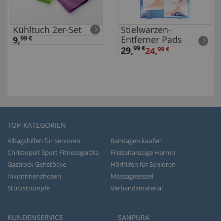
Kühltuch 2er-Set
Stielwarzen-
Entferner Pads
9,
99 €
99 €
29
,
24,
99 €
TOP-KATEGORIEN
Alltagshilfen für Senioren
Bandagen kaufen
Christopeit Sport Fitnessgeräte
Freizeitanzüge Herren
Gastrock Gehstöcke
Hörhilfen für Senioren
Inkontinenzhosen
Massagesessel
Stützstrümpfe
Verbandsmaterial
KUNDENSERVICE
SANPURA