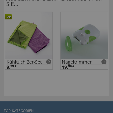
SIE...
5
Kühltuch 2er-Set
Nageltrimmer
9,
99 €
19,
99 €
TOP-KATEGORIEN