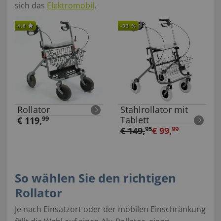
sich das
Elektromobil
.
4.8
-
33
%
Rollator
Stahlrollator mit
Tablett
€
119
,
99
€
149
,
95
€
99
,
99
So wählen Sie den richtigen
Rollator
Je nach Einsatzort oder der mobilen Einschränkung