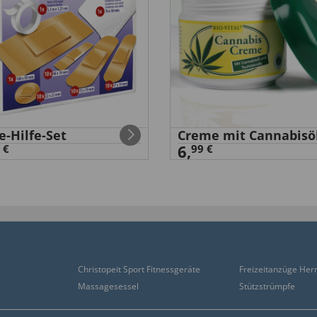
e-Hilfe-Set
Creme mit Cannabisö
6,
 €
99 €
Christopeit Sport Fitnessgeräte
Freizeitanzüge Her
Massagesessel
Stützstrümpfe