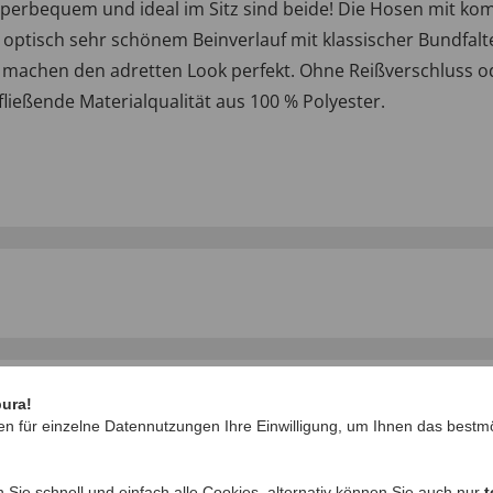
 superbequem und ideal im Sitz sind beide! Die Hosen m
 optisch sehr schönem Beinverlauf mit klassischer Bundfalte
uß machen den adretten Look perfekt. Ohne Reißverschluss 
fließende Materialqualität aus 100 % Polyester.
pura!
IHRE FRAGEN ZU
en für einzelne Datennutzungen Ihre Einwilligung, um Ihnen das bestmö
Frage stellen
n Sie schnell und einfach alle Cookies, alternativ können Sie auch nur
t