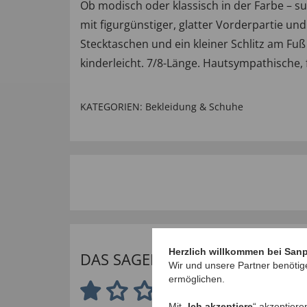
Ob modisch oder klassisch in der Farbe –
mit figurgünstiger, glatter Vorderpartie und
Stecktaschen und ein kleiner Schlitz am F
kinderleicht. 7/8-Länge. Hautsympathische, 
KATEGORIEN:
Bekleidung & Schuhe
Herzlich willkommen bei San
DAS SAGEN UNSERE KUNDEN
Wir und unsere Partner benötig
ermöglichen.
1.0 von 5 Sternen
Mit „
Ich akzeptiere
“ akzeptiere