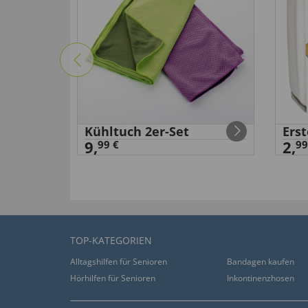
Kühltuch 2er-Set
Erst
9,
2,
99 €
99
TOP-KATEGORIEN
Alltagshilfen für Senioren
Bandagen kaufen
Hörhilfen für Senioren
Inkontinenzhosen