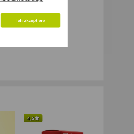
Ich akzeptiere
4,5
-33
%