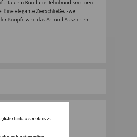
it komfortablem Rundum-Dehnbund kommen
. Eine elegante Zierschließe, zwei
oder Knöpfe wird das An-und Ausziehen
M PRODUKT
gliche Einkaufserlebnis zu
echnisch notwendige