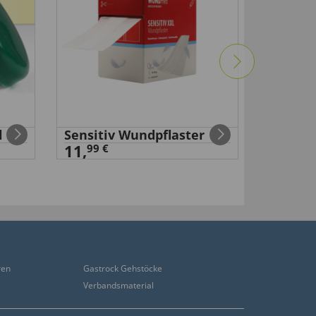
l
Sensitiv Wundpflaster
Selbsth
11,
Baumwo
99 €
99 €
29
,
ren
Gastrock Gehstöcke
Verbandsmaterial