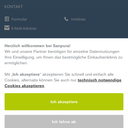
KONTAKT
Formular
Hotlines
E-Mail-Adresse
Herzlich willkommen bei Sanpura!
ZAHLUNGSARTEN
Wir und unsere Partner benötigen für einzelne Datennutzungen
Vorkasse
Ihre Einwilligung, um Ihnen das bestmögliche Einkaufserlebnis zu
ermöglichen.
Rechnung
Lastschrift
Mit „
Ich akzeptiere
“ akzeptieren Sie schnell und einfach alle
Cookies, alternativ können Sie auch nur
technisch notwendige
Cookies akzeptieren
.
BESUCHEN SIE UNS
Ich akzeptiere
Ich lehne ab