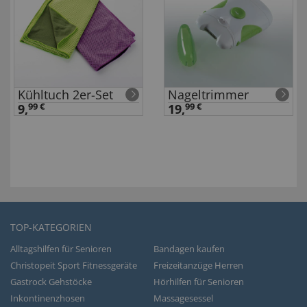
Kühltuch 2er-Set
Nageltrimmer
9,
99 €
19,
99 €
TOP-KATEGORIEN
Alltagshilfen für Senioren
Bandagen kaufen
Christopeit Sport Fitnessgeräte
Freizeitanzüge Herren
Gastrock Gehstöcke
Hörhilfen für Senioren
Inkontinenzhosen
Massagesessel