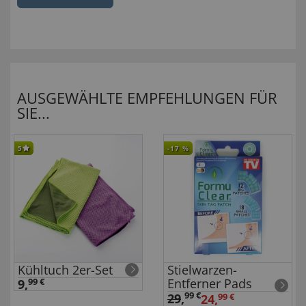
AUSGEWÄHLTE EMPFEHLUNGEN FÜR
SIE...
5
-17
%
Kühltuch 2er-Set
Stielwarzen-
Entferner Pads
9,
99 €
99 €
29
,
24,
99 €