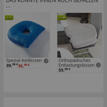
DAS KÖNNTE IHNEN AUCH GEFALLEN
...
-8
%
4,5
Spezial-Keilkissen
Orthopädisches
Entlastungskissen
99 €
39
,
36,
99 €
59,
99 €