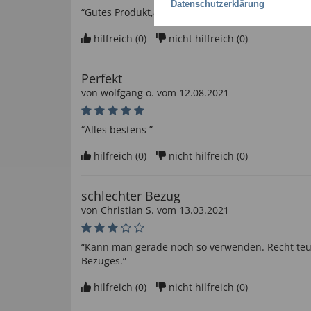
Datenschutzerklärung
“Gutes Produkt,aber zu langer Versand!”
hilfreich (
0
)
nicht hilfreich (
0
)
Perfekt
von
wolfgang o
. vom
12.08.2021
“Alles bestens ”
hilfreich (
0
)
nicht hilfreich (
0
)
schlechter Bezug
von
Christian S
. vom
13.03.2021
“Kann man gerade noch so verwenden. Recht teue
Bezuges.”
hilfreich (
0
)
nicht hilfreich (
0
)