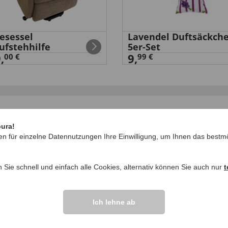
esessel
Lavendel Duftsäckch
ufstehhilfe
5er-Set
,
9,
00 €
99 €
IHRE FRAGEN ZU
pura!
en für einzelne Datennutzungen Ihre Einwilligung, um Ihnen das bestmö
Frage stellen
ngen >>
n Sie schnell und einfach alle Cookies, alternativ können Sie auch nur
t
Ich lehne ab