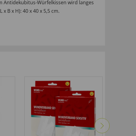
 Antidekubitus-Würfelkissen wird langes
 B x H): 40 x 40 x 5,5 cm.