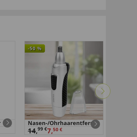
-50
%
r
Nasen-/Ohrhaarentferner
Creme 
6,
99 €
99 €
14
,
7,
50 €