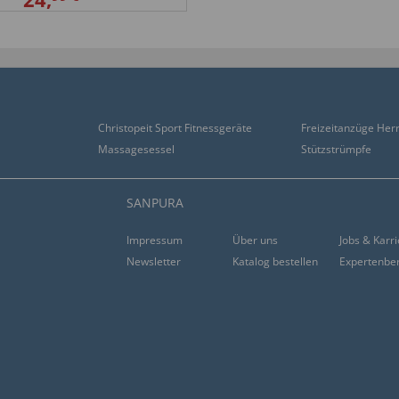
Christopeit Sport Fitnessgeräte
Freizeitanzüge Her
Massagesessel
Stützstrümpfe
IONALEN KUNDEN
SANPURA
Impressum
Über uns
Jobs & Karr
Newsletter
Katalog bestellen
Expertenbe
 plus grand pour bien