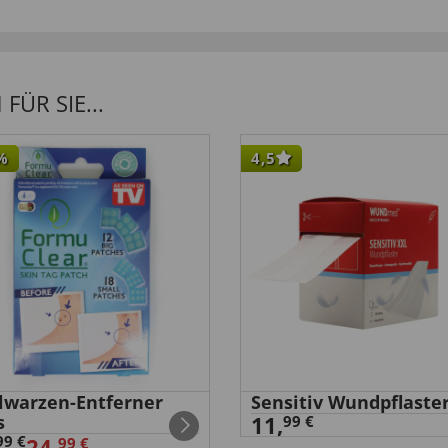
in weicher Stoff ist
ÜR SIE...
%
4,5
elwarzen-Entferner
Sensitiv Wundpflaste
s
11,
99 €
99 €
24,
99 €