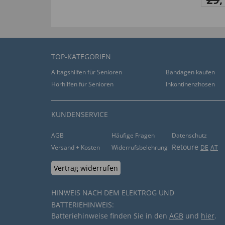
Nicht so gut schon durchgesessen
von
Harald W
. vom
19.05.2021
TOP-KATEGORIEN
Alltagshilfen für Senioren
Bandagen kaufen
hilfreich (
0
)
nicht hilfreich (
0
)
Hörhilfen für Senioren
Inkontinenzhosen
DAS SAGEN UNSERE INTERNAT
KUNDENSERVICE
von
Martine L
. vom
16.05.2022
AGB
Häufige Fragen
Datenschutz
Retoure
Versand + Kosten
Widerrufsbelehrung
DE
AT
“Coussin pas trop dur, mais pourrait être un peu
Vertrag widerrufen
remplir l'assise du fauteuil. Je recommande.”
hilfreich (
0
)
nicht hilfreich (
0
)
HINWEIS NACH DEM ELEKTROG UND
BATTERIEHINWEIS:
Batteriehinweise finden Sie in den
AGB
und
hier
.
von
maurice d
. vom
05.05.2021