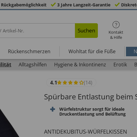
 Rückgabemöglichkeit
3 Jahre Langzeit-Garantie
Diskret
Suchen
Kontakt
& Hilfe
Rückenschmerzen
Wohltat für die Füße
N
lität
Alltagshilfen
Hygiene & Inkontinenz
Erotik
B
4.1
(14)
Spürbare Entlastung beim 
Würfelstruktur sorgt für ideale
Druckentlastung und Belüftung
ANTIDEKUBITUS-WÜRFELKISSEN