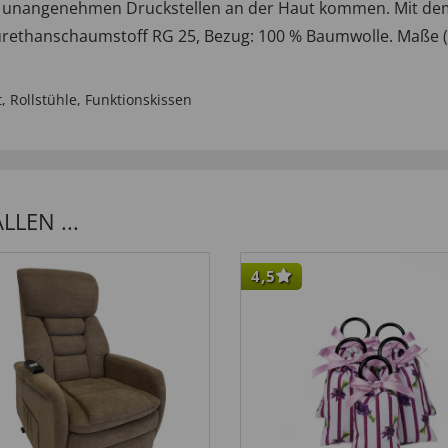
u unangenehmen Druckstellen an der Haut kommen. Mit dem
yurethanschaumstoff RG 25, Bezug: 100 % Baumwolle. Maße (L x
t
,
Rollstühle
,
Funktionskissen
LEN ...
4,5