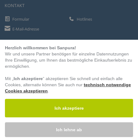
KONTAKT
Formular
Hotlines
E-Mail-Adresse
Herzlich willkommen bei Sanpura!
ZAHLUNGSARTEN
Wir und unsere Partner benötigen für einzelne Datennutzungen
Vorkasse
Ihre Einwilligung, um Ihnen das bestmögliche Einkaufserlebnis zu
ermöglichen.
Rechnung
Lastschrift
Mit „
Ich akzeptiere
“ akzeptieren Sie schnell und einfach alle
Cookies, alternativ können Sie auch nur
technisch notwendige
Cookies akzeptieren
.
BESUCHEN SIE UNS
Ich akzeptiere
Ich lehne ab