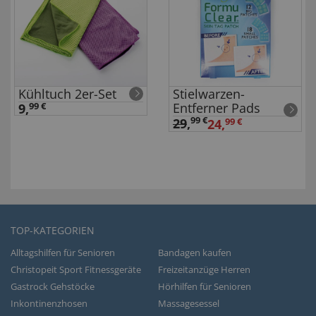
Kühltuch 2er-Set
Stielwarzen-
Entferner Pads
9,
99 €
99 €
29
,
24,
99 €
TOP-KATEGORIEN
Alltagshilfen für Senioren
Bandagen kaufen
Christopeit Sport Fitnessgeräte
Freizeitanzüge Herren
Gastrock Gehstöcke
Hörhilfen für Senioren
Inkontinenzhosen
Massagesessel