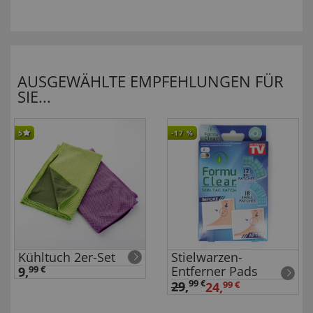
AUSGEWÄHLTE EMPFEHLUNGEN FÜR
SIE...
5
-17
%
Kühltuch 2er-Set
Stielwarzen-
Entferner Pads
9,
99 €
99 €
29
,
24,
99 €