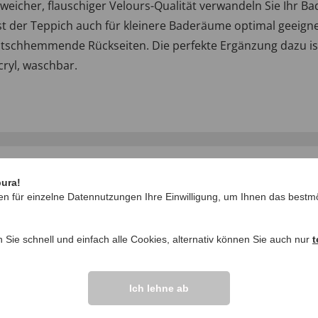
 weicher, flauschiger Velours-Qualität verwandeln Sie Ihr 
st der Teppich auch für kleinere Baderäume optimal geeigne
rutschhemmende Rückseiten. Die perfekte Ergänzung dazu is
cryl, waschbar.
pura!
en für einzelne Datennutzungen Ihre Einwilligung, um Ihnen das bestmö
n Sie schnell und einfach alle Cookies, alternativ können Sie auch nur
t
IHRE FRAGEN ZU
Ich lehne ab
Frage stellen
ikel vor.