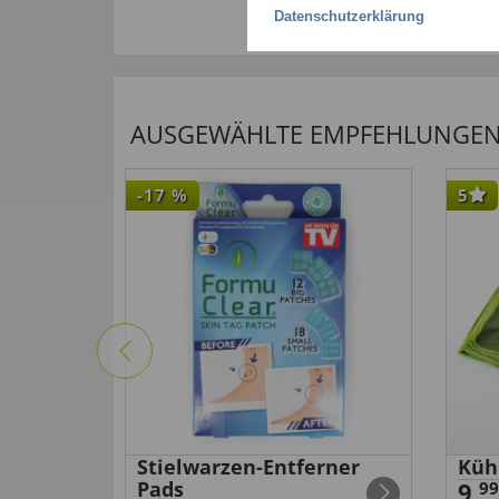
Datenschutzerklärung
AUSGEWÄHLTE EMPFEHLUNGEN F
-17
%
5
Stielwarzen-Entferner
Küh
Pads
9,
99