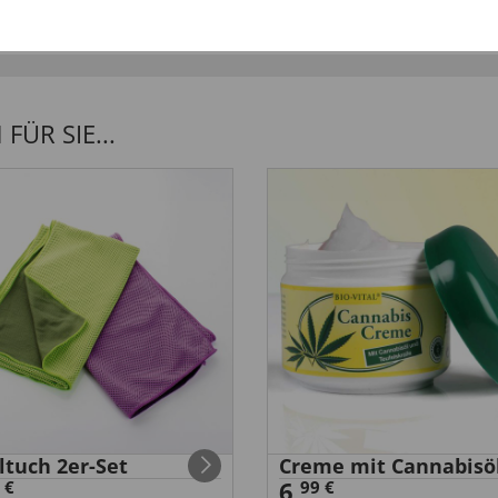
ÜR SIE...
ltuch 2er-Set
Creme mit Cannabisö
6,
 €
99 €