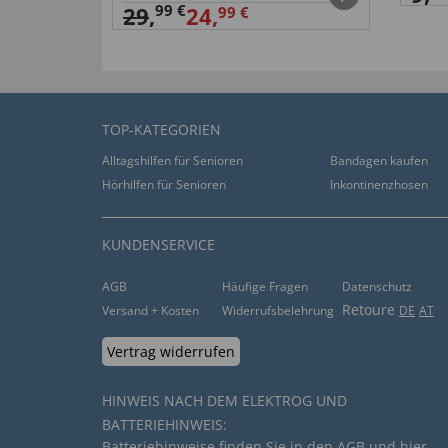
99 €
29
,
24,
99 €
TOP-KATEGORIEN
Alltagshilfen für Senioren
Bandagen kaufen
Hörhilfen für Senioren
Inkontinenzhosen
KUNDENSERVICE
AGB
Häufige Fragen
Datenschutz
Retoure
Versand + Kosten
Widerrufsbelehrung
DE
AT
Vertrag widerrufen
HINWEIS NACH DEM ELEKTROG UND
BATTERIEHINWEIS:
Batteriehinweise finden Sie in den
AGB
und
hier
.