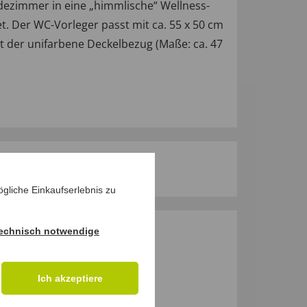
Badezimmer in eine „himmlische“ Wellness-
t. Der WC-Vorleger passt mit ca. 55 x 50 cm
t der unifarbene Deckelbezug (Maße: ca. 47
gliche Einkaufserlebnis zu
echnisch notwendige
M PRODUKT
Ich akzeptiere