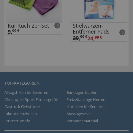
Kühltuch 2er-Set
Stielwarzen-
Entferner Pads
9,
99 €
99 €
29
,
24,
99 €
TOP-KATEGORIEN
Alltagshilfen für Senioren
Bandagen kaufen
Christopeit Sport Fitnessgeräte
Freizeitanzüge Herren
Gastrock Gehstöcke
Hörhilfen für Senioren
Inkontinenzhosen
Massagesessel
Stützstrümpfe
Verbandsmaterial