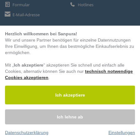
Formular
Hotlines
E-Mail-Adresse
Herzlich willkommen bei Sanpura!
ZAHLUNGSARTEN
Wir und unsere Partner benötigen für einzelne Datennutzungen
Vorkasse
Ihre Einwilligung, um Ihnen das bestmögliche Einkaufserlebnis zu
ermöglichen.
Rechnung
Lastschrift
Mit „
Ich akzeptiere
“ akzeptieren Sie schnell und einfach alle
Cookies, alternativ können Sie auch nur
technisch notwendige
Cookies akzeptieren
.
BESUCHEN SIE UNS
Ich akzeptiere
Ich lehne ab
Datenschutzerklärung
Einstellungen
© 2026 – Sanpura. Alle Rechte vorbehalten.