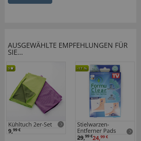
AUSGEWÄHLTE EMPFEHLUNGEN FÜR
SIE...
5
-17
%
Kühltuch 2er-Set
Stielwarzen-
Entferner Pads
9,
99 €
99 €
29
,
24,
99 €