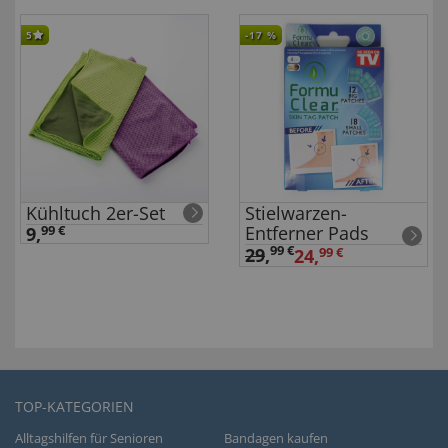
5
-17
%
Kühltuch 2er-Set
Stielwarzen-
Entferner Pads
9,
99 €
99 €
29
,
24,
99 €
TOP-KATEGORIEN
Alltagshilfen für Senioren
Bandagen kaufen