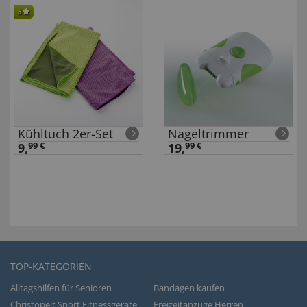
5
Kühltuch 2er-Set
Nageltrimmer
9,
99 €
19,
99 €
TOP-KATEGORIEN
Alltagshilfen für Senioren
Bandagen kaufen
Christopeit Sport Fitnessgeräte
Freizeitanzüge Herren