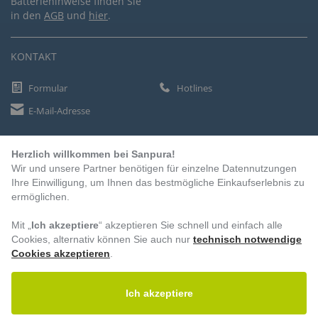
Batteriehinweise finden Sie
in den
AGB
und
hier
.
KONTAKT
Formular
Hotlines
E-Mail-Adresse
Herzlich willkommen bei Sanpura!
ZAHLUNGSARTEN
Wir und unsere Partner benötigen für einzelne Datennutzungen
Vorkasse
Ihre Einwilligung, um Ihnen das bestmögliche Einkaufserlebnis zu
ermöglichen.
Rechnung
Lastschrift
Mit „
Ich akzeptiere
“ akzeptieren Sie schnell und einfach alle
Cookies, alternativ können Sie auch nur
technisch notwendige
Cookies akzeptieren
.
BESUCHEN SIE UNS
Ich akzeptiere