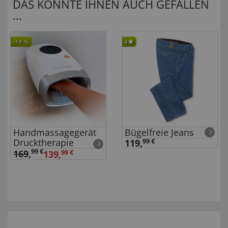
DAS KÖNNTE IHNEN AUCH GEFALLEN
...
-18
%
4
Handmassagegerät
Bügelfreie Jeans
Drucktherapie
119,
99 €
99 €
169
,
139,
99 €