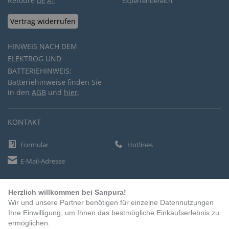
Retoure
DE
AT
Expertenbereich
Vertrag widerrufen
HINWEIS NACH DEM
ELEKTROG UND
BATTERIEHINWEIS:
Batteriehinweise finden Sie
in den
AGB
und
hier
.
KONTAKT
Formular
Hotlines
E-Mail-Adresse
Herzlich willkommen bei Sanpura!
ZAHLUNGSARTEN
Wir und unsere Partner benötigen für einzelne Datennutzungen
Vorkasse
Ihre Einwilligung, um Ihnen das bestmögliche Einkaufserlebnis zu
ermöglichen.