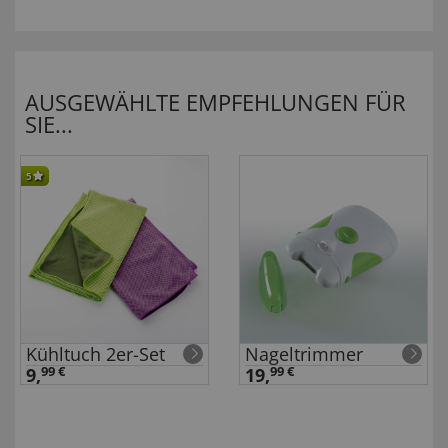
AUSGEWÄHLTE EMPFEHLUNGEN FÜR
SIE...
5
Kühltuch 2er-Set
Nageltrimmer
9,
99 €
19,
99 €