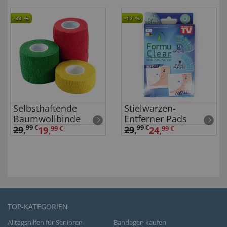
-33
%
-17
%
Selbsthaftende
Stielwarzen-
Baumwollbinde
Entferner Pads
99 €
99 €
29
,
29
,
19,
99 €
24,
99 €
TOP-KATEGORIEN
Alltagshilfen für Senioren
Bandagen kaufen