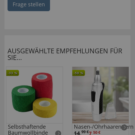
Frage stellen
AUSGEWÄHLTE EMPFEHLUNGEN FÜR
SIE...
-33
%
-50
%
Selbsthaftende
Nasen-/Ohrhaarentfern
Baumwollbinde
99 €
14
,
7,
50 €