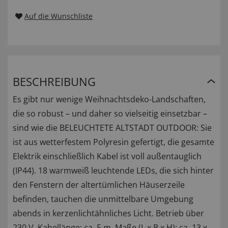
Auf die Wunschliste
BESCHREIBUNG
Es gibt nur wenige Weihnachtsdeko-Landschaften,
die so robust – und daher so vielseitig einsetzbar –
sind wie die BELEUCHTETE ALTSTADT OUTDOOR: Sie
ist aus wetterfestem Polyresin gefertigt, die gesamte
Elektrik einschließlich Kabel ist voll außentauglich
(IP44). 18 warmweiß leuchtende LEDs, die sich hinter
den Fenstern der altertümlichen Häuserzeile
befinden, tauchen die unmittelbare Umgebung
abends in kerzenlichtähnliches Licht. Betrieb über
230 V. Kabellänge: ca. 5 m. Maße (L x B x H): ca. 13 x