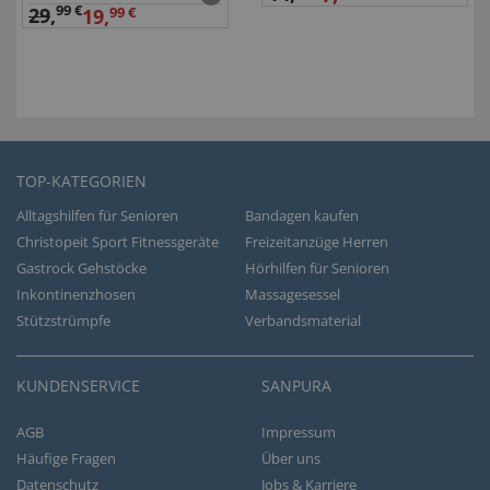
99 €
29
,
19,
99 €
TOP-KATEGORIEN
Alltagshilfen für Senioren
Bandagen kaufen
Christopeit Sport Fitnessgeräte
Freizeitanzüge Herren
Gastrock Gehstöcke
Hörhilfen für Senioren
Inkontinenzhosen
Massagesessel
Stützstrümpfe
Verbandsmaterial
KUNDENSERVICE
SANPURA
AGB
Impressum
Häufige Fragen
Über uns
Datenschutz
Jobs & Karriere