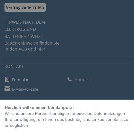
Vertrag widerrufen
HINWEIS NACH DEM
ELEKTROG UND
BATTERIEHINWEIS:
Batteriehinweise finden Sie
in den
AGB
und
hier
.
KONTAKT
Formular
Hotlines
E-Mail-Adresse
Herzlich willkommen bei Sanpura!
ZAHLUNGSARTEN
Wir und unsere Partner benötigen für einzelne Datennutzungen
Vorkasse
Ihre Einwilligung, um Ihnen das bestmögliche Einkaufserlebnis zu
ermöglichen.
Rechnung
Lastschrift