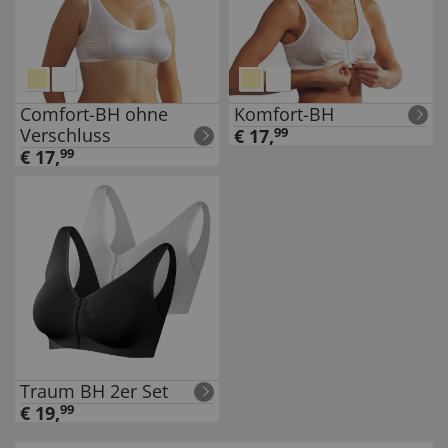
Comfort-BH ohne
Komfort-BH
Verschluss
€
17
,
99
€
17
,
99
Traum BH 2er Set
€
19
,
99